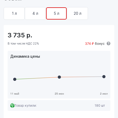
1 л
4 л
5 л
20 л
3 735
р.
В том числе НДС 22%
374 ₽
бонус
Динамика цены
Товар купили:
180 шт