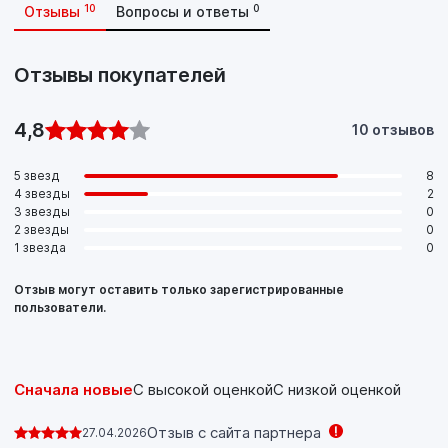
автомобилей, легких внедорожников, микроавтобусов и
10
0
Отзывы
Вопросы и ответы
легких грузовиков европейских и других производителей,
где требуется уровень эксплуатационных свойств ACEA
C3. Идеальный продукт для тюнинговых и
Отзывы покупателей
высокофорсированных автомобилей.
4,8
10 отзывов
5 звезд
8
4 звезды
2
3 звезды
0
2 звезды
0
1 звезда
0
Отзыв могут оставить только зарегистрированные
пользователи.
Сначала новые
С высокой оценкой
С низкой оценкой
Отзыв с сайта партнера
27.04.2026