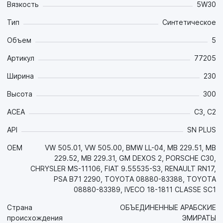
Вязкость
5W30
масляном голодании, тем самым сводится к минимуму
пусковой износ двигателя.
Тип
Синтетическое
Образующийся при работе граничный слой обладает
следующими свойствами:
Объем
5
- чрезвычайной устойчивостью к давлению – что
Артикул
77205
позволяет двигателю работать с повышенными нагрузками
без отрицательных последствий;
Ширина
230
- непревзойденными противоизносными,
противозадирными и антифрикционными свойствами, что
Высота
300
значительно увеличивает ресурс двигателя и значительно
экономит топливо, снижает шум двигателя;
ACEA
C3, C2
- антикоррозионными и антиокислительными свойствами.
API
SN PLUS
Свойства продукта:
- Высокая топливная экономичность за счет оптимальных
OEM
VW 505.01, VW 505.00, BMW LL-04, MB 229.51, MB
антифрикционных свойств;
229.52, MB 229.31, GM DEXOS 2, PORSCHE C30,
- За счет превосходных моюще-диспергирующих свойств
CHRYSLER MS-11106, FIAT 9.55535-S3, RENAULT RN17,
и высочайшей термоокислительной стабильности
PSA B71 2290, TOYOTA 08880-83388, TOYOTA
эффективно борется со всеми видами отложений и
08880-83389, IVECO 18-1811 CLASSE SC1
поддерживает в чистоте детали двигателя на протяжении
всего интервала между заменами;
Страна
ОБЪЕДИНЕННЫЕ АРАБСКИЕ
- Наличие эстеровых и керамических компонентов в
происхождения
ЭМИРАТЫ