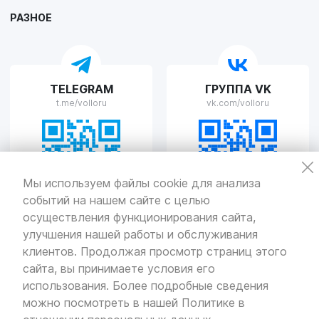
Пн-Пт с 9:00 до 19:00 Сб-Вс с 10:00 до 19:00
РАЗНОЕ
VOLLO Рязань
TELEGRAM
ГРУППА VK
г. Рязань, улица Островского, д.109/2
t.me/volloru
vk.com/volloru
Пн-Пт с 9:00 до 20:00, Сб-Вс выходной
VOLLO Тверь
Мы используем файлы cookie для анализа
событий на нашем сайте с целью
г. Тверь, проспект Николая Корыткова, 17А
Пн-Пт с 9:00 до 19:00 Сб-Вс с 10:00 до 19:00
осуществления функционирования сайта,
улучшения нашей работы и обслуживания
Политика
конфиденциальности
клиентов. Продолжая просмотр страниц этого
Разработка
и продвижение — «SeoOlimp»
сайта, вы принимаете условия его
использования. Более подробные сведения
© Все права защищены.
Информация сайта защищена законом
можно посмотреть в нашей
Политике в
об авторских правах.