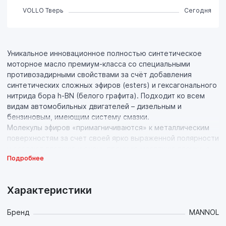
VOLLO Тверь
Сегодня
Уникальное инновационное полностью синтетическое
моторное масло премиум-класса со специальными
противозадирными свойствами за счёт добавления
синтетических сложных эфиров (esters) и гексагонального
нитрида бора h-BN (белого графита). Подходит ко всем
видам автомобильных двигателей – дизельным и
бензиновым, имеющим систему смазки.
Молекулы эфиров «примагничиваются» к металлическим
поверхностям за счет своей ярко выраженной полярности
и создают плотную и очень прочную масляную пленку, а
Подробнее
микрочастицы керамики сглаживают неровности
поверхностей трения и эффективно рассеивают тепло.
Таким образом предотвращается непосредственный
Характеристики
контакт металлических поверхностей и износ деталей
даже в самых экстремальных условиях эксплуатации.
Исключается сухое трение при холодном старте
Бренд
MANNOL
(особенно при экстремально низких температурах) и