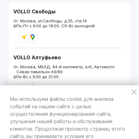
VOLLO Свободы
г. Москва, ул.Свободы, д.35, стр.14
Пн-Пт с 9:00 до 18:00, Сб-Вс выходной
VOLLO Алтуфьево
г. Москва, МКАД, 84-й километр, вл1, Автомолл
Север павильон А9/В9
Пн-Вс с 9:00 до 21:00
Мы используем файлы cookie для анализа
событий на нашем сайте с целью
VOLLO Кунцево
осуществления функционирования сайта,
г. Москва, МКАД 55-й километр, строение 31
улучшения нашей работы и обслуживания
павильон 5
Пн-Вс с 9:00 до 19:00
клиентов. Продолжая просмотр страниц этого
сайта, вы принимаете условия его