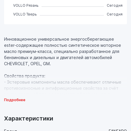
VOLLO Рязань
Сегодня
VOLLO Тверь
Сегодня
Инновационное универсальное энергосберегающее
ester-содержащее полностью синтетическое моторное
масло премиум-класса, специально разработанное для
бензиновых и дизельных и двигателей автомобилей
CHEVROLET, OPEL, GM.
Свойства продукта:
- Эстеровые компоненты масла обеспечивают отличные
противоизносные и антифрикционные свойства за счёт
исключительной прочности масляной плёнки, что в
Подробнее
сочетании в сочетании с превосходной
прокачиваемостью значительно увеличивает срок службы
двигателя даже в режимах движения "Start-stop";
Характеристики
- Экономит топливо за счет пониженной
высокотемпературной вязкости HTHS и отличных