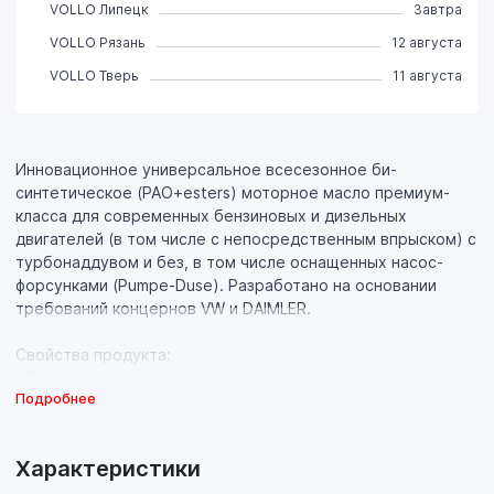
VOLLO Липецк
Завтра
VOLLO Рязань
12 августа
VOLLO Тверь
11 августа
Инновационное универсальное всесезонное би-
синтетическое (PAO+esters) моторное масло премиум-
класса для современных бензиновых и дизельных
двигателей (в том числе с непосредственным впрыском) с
турбонаддувом и без, в том числе оснащенных насос-
форсунками (Pumpe-Duse). Разработано на основании
требований концернов VW и DAIMLER.
Свойства продукта:
- За счёт содержащихся эстеровых компонентов
Подробнее
обладает превосходными противозадирными,
противоизносными и антифрикционными свойствами, что
обеспечивает долгую и безотказную работу системы
Характеристики
насос-форсунка;
- За счет превосходных моюще-диспергирующих свойств