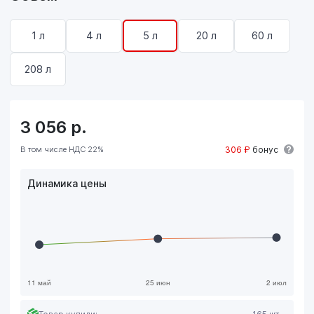
1 л
4 л
5 л
20 л
60 л
208 л
3 056
р.
В том числе НДС 22%
306 ₽
бонус
Динамика цены