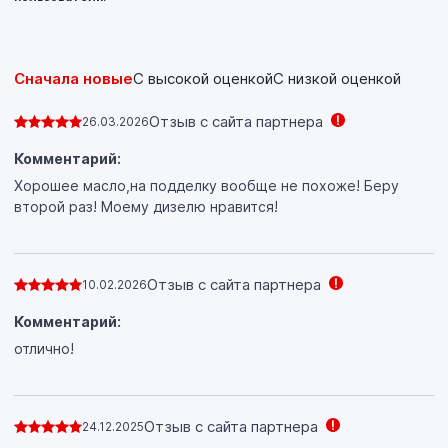
ВАЖНО: Масло необходимо хорошо взболтать перед
использованием.
Предназначено для двигателей широкого парка легковых
Сначала новые
С высокой оценкой
С низкой оценкой
автомобилей, легких внедорожников, микроавтобусов и
легких грузовиков европейских и других производителей,
Отзыв с сайта партнера
26.03.2026
где требуется уровень эксплуатационных свойств ACEA
C3. Идеальный продукт для тюнинговых и
Комментарий:
высокофорсированных автомобилей.
Хорошее масло,на подделку вообще не похоже! Беру
второй раз! Моему дизелю нравится!
Отзыв с сайта партнера
10.02.2026
Комментарий:
отлично!
Отзыв с сайта партнера
24.12.2025