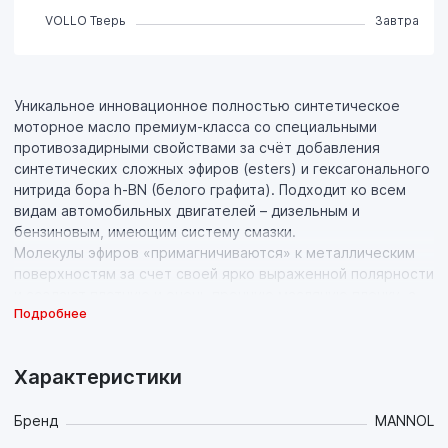
VOLLO Тверь
Завтра
Уникальное инновационное полностью синтетическое
моторное масло премиум-класса со специальными
противозадирными свойствами за счёт добавления
синтетических сложных эфиров (esters) и гексагонального
нитрида бора h-BN (белого графита). Подходит ко всем
видам автомобильных двигателей – дизельным и
бензиновым, имеющим систему смазки.
Молекулы эфиров «примагничиваются» к металлическим
поверхностям за счет своей ярко выраженной полярности
и создают плотную и очень прочную масляную пленку, а
Подробнее
микрочастицы керамики сглаживают неровности
поверхностей трения и эффективно рассеивают тепло.
Таким образом предотвращается непосредственный
Характеристики
контакт металлических поверхностей и износ деталей
даже в самых экстремальных условиях эксплуатации.
Исключается сухое трение при холодном старте
Бренд
MANNOL
(особенно при экстремально низких температурах) и