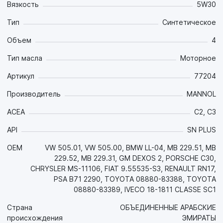
Вязкость
5W30
масляном голодании, тем самым сводится к минимуму
пусковой износ двигателя.
Тип
Синтетическое
Образующийся при работе граничный слой обладает
следующими свойствами:
Объем
4
- чрезвычайной устойчивостью к давлению – что
Тип масла
Моторное
позволяет двигателю работать с повышенными нагрузками
без отрицательных последствий;
Артикул
77204
- непревзойденными противоизносными,
противозадирными и антифрикционными свойствами, что
Производитель
MANNOL
значительно увеличивает ресурс двигателя и значительно
экономит топливо, снижает шум двигателя;
ACEA
C2, C3
- антикоррозионными и антиокислительными свойствами.
API
SN PLUS
Свойства продукта:
OEM
VW 505.01, VW 505.00, BMW LL-04, MB 229.51, MB
- Высокая топливная экономичность за счет оптимальных
229.52, MB 229.31, GM DEXOS 2, PORSCHE C30,
антифрикционных свойств;
CHRYSLER MS-11106, FIAT 9.55535-S3, RENAULT RN17,
- За счет превосходных моюще-диспергирующих свойств
PSA B71 2290, TOYOTA 08880-83388, TOYOTA
и высочайшей термоокислительной стабильности
08880-83389, IVECO 18-1811 CLASSE SC1
эффективно борется со всеми видами отложений и
поддерживает в чистоте детали двигателя на протяжении
Страна
ОБЪЕДИНЕННЫЕ АРАБСКИЕ
всего интервала между заменами;
происхождения
ЭМИРАТЫ