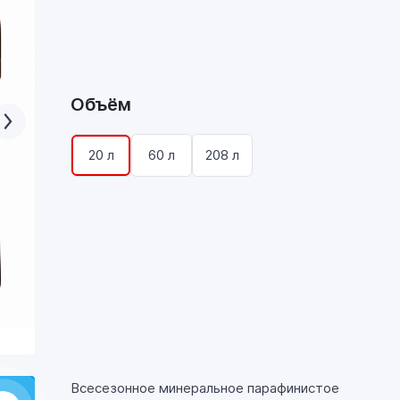
Объём
20 л
60 л
208 л
Всесезонное минеральное парафинистое