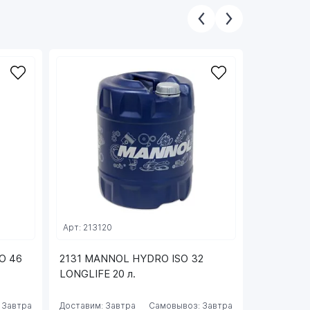
Арт: 213120
Арт: FF220
O 46
2131 MANNOL HYDRO ISO 32
2202 FAN
LONGLIFE 20 л.
20 л.
Доставим: 1
 Завтра
Доставим: Завтра
Самовывоз: Завтра
Самовывоз: