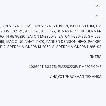
периода времени;
- Обладает отличными противоизносными
290
свойствами, минимизирующими износ
сопряженных деталей гидронасосов,
350
гидрораспределителей и гидроцилиндров, что
DIN 51524-2 (HM), DIN 51524-3 (HVLP), ISO 11158 (HM, HV,
обеспечивает их долгий срок службы и
9005-E02-RO, AIST 126, AIST 127, JCMAS P041 HK, GERMAN
снижает расходы на запчасти;
OTH RE 90220, EATON M-2950-S, EATON I-286-S3, GM LS2,
- Современные моюще-диспергирующие
-69, MAG CINCINNATI P-70, PARKER DENISON HF-0, PARKER
присадки обеспечивают идеальную чистоту
F-2, SPERRY VICKERS M-2950-S, SPERRY VICKERS I-286-S3
деталей гидросистемы, что также защищает
от износа прецизионные пары, продлевает
ЛИТВА
ресурс оборудования и повышает его
эффективность;
4036021163475; PM220220E; PM2202-20-E
- Высочайшая термоокислительная и
термическая стабильность, устойчивость к
ИНДУСТРИАЛЬНАЯ ТЕХНИКА
механическим и химическим воздействиям в
т.ч. к окислению, - уменьшают образование
всех видов отложений и агрессивных веществ,
что увеличивает надежность
функционирования узлов системы (клапанов,
гидрораспределителей и т.д.), при этом