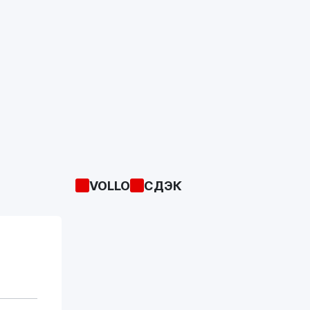
поршневые насосы в соответствии с
требованиями производителя;
- Где требуется применения масла
соответствующего стандартам DIN 51524
часть 3 (HVLP) или ISO 11158 (HV).
Для их правильного применения внимательно
читайте инструкции по эксплуатации техники!
VOLLO
СДЭК