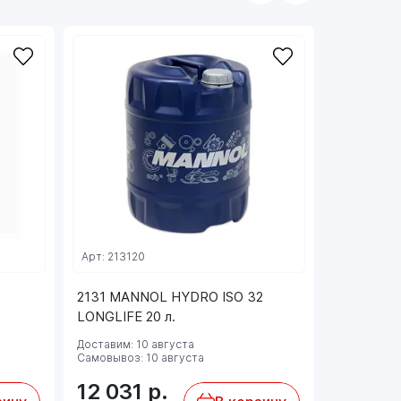
Арт: 213120
Арт: FF220
2131 MANNOL HYDRO ISO 32
2202 FAN
LONGLIFE 20 л.
20 л.
Доставим: 10 августа
Доставим: 
Самовывоз: 10 августа
Самовывоз:
12 031
р.
5 015