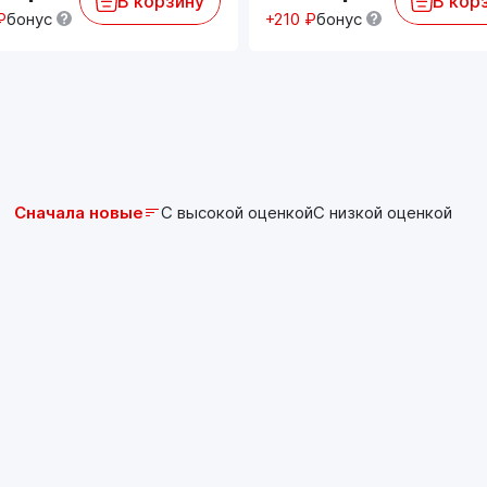
В корзину
В кор
₽
бонус
+210 ₽
бонус
Сначала новые
С высокой оценкой
С низкой оценкой