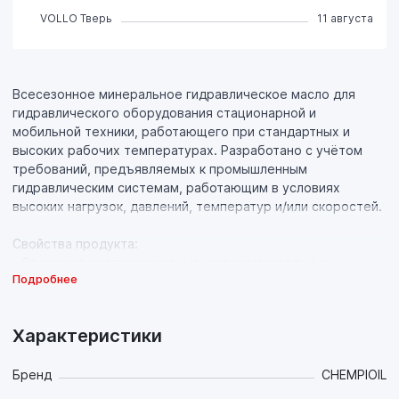
VOLLO Тверь
11 августа
Всесезонное минеральное гидравлическое масло для
гидравлического оборудования стационарной и
мобильной техники, работающего при стандартных и
высоких рабочих температурах. Разработано с учётом
требований, предъявляемых к промышленным
гидравлическим системам, работающим в условиях
высоких нагрузок, давлений, температур и/или скоростей.
Свойства продукта:
- Содержит противоизносные, антиокислительные,
Подробнее
антикоррозионные и антипенные присадки.
- Обладает хорошими противоизносными свойствами,
минимизирующими износ сопряженных деталей
Характеристики
гидронасосов, что обеспечивает их долгий срок службы;
- Современные моюще-диспергирующие присадки
обеспечивают идеальную чистоту деталей гидросистемы,
Бренд
CHEMPIOIL
что также защищает от износа прецизионные пары и