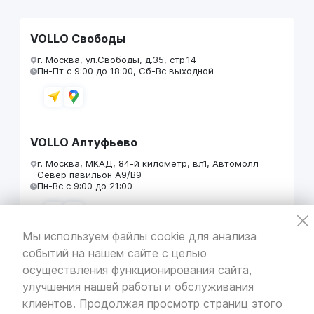
VOLLO Свободы
г. Москва, ул.Свободы, д.35, стр.14
Пн-Пт с 9:00 до 18:00, Сб-Вс выходной
VOLLO Алтуфьево
г. Москва, МКАД, 84-й километр, вл1, Автомолл
Север павильон А9/В9
Пн-Вс с 9:00 до 21:00
Мы используем файлы cookie для анализа
событий на нашем сайте с целью
VOLLO Кунцево
осуществления функционирования сайта,
г. Москва, МКАД 55-й километр, строение 31
улучшения нашей работы и обслуживания
павильон 5
Пн-Вс с 9:00 до 19:00
клиентов. Продолжая просмотр страниц этого