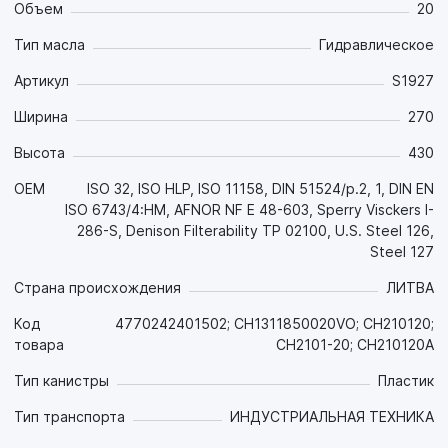
Объем
20
продлевает ресурс оборудования;
- Высокая термоокислительная и термическая
Тип масла
Гидравлическое
стабильность уменьшает образование всех видов
отложений и агрессивных веществ, что увеличивает
Артикул
S1927
надежность функционирования узлов системы (клапанов,
Ширина
270
гидрораспределителей и т.д.), при этом отличается
отличной фильтруемостью;
Высота
430
- За счёт хороших антикоррозионных свойств защищает
поверхности всех используемых металлов и сплавов от
OEM
ISO 32, ISO HLP, ISO 11158, DIN 51524/p.2, 1, DIN EN
агрессивного воздействия кислот и воды, что значительно
ISO 6743/4:HM, AFNOR NF E 48-603, Sperry Visckers I-
снижает затраты на обслуживание и ремонт;
286-S, Denison Filterability TP 02100, U.S. Steel 126,
- Отличается прекрасными деэмульгирующими
Steel 127
свойствами, низкой температурой застывания и большим
сроком службы;
Страна происхождения
ЛИТВА
- Стойкость к пенообразованию повышает
Код
4770242401502; CH1311850020VO; CH210120;
производительность гидравлических насосов;
товара
CH2101-20; CH210120A
- Нейтрально по отношению ко всем уплотнительным
материалам и лакокрасочным покрытиям, совместимым с
Тип канистры
Пластик
минеральными маслами. Предотвращает утечки, что
снижает затраты на закупки.
Тип транспорта
ИНДУСТРИАЛЬНАЯ ТЕХНИКА