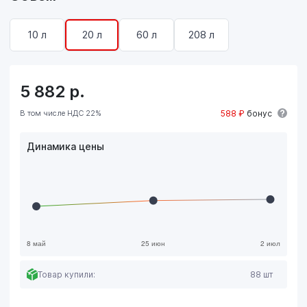
10 л
20 л
60 л
208 л
5 882
р.
В том числе НДС 22%
588 ₽
бонус
Динамика цены
Товар купили:
88 шт