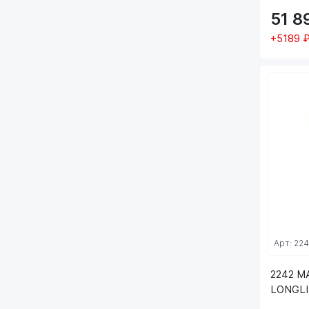
51 8
+5189 
Арт: 22
2242 M
LONGLIF