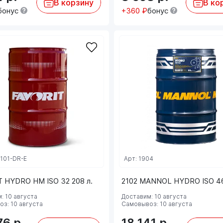
В корзину
В ко
бонус
+360 ₽
бонус
2101-DR-E
Арт: 1904
T HYDRO HM ISO 32 208 л.
2102 MANNOL HYDRO ISO 46
: 10 августа
Доставим: 10 августа
з: 10 августа
Самовывоз: 10 августа
76
р.
18 141
р.