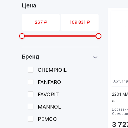
Цена
Бренд
CHEMPIOIL
FANFARO
Арт: 14
FAVORIT
2201 M
л.
MANNOL
Доставим
Самовыво
PEMCO
3 72