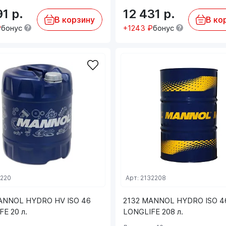
91
р.
12 431
р.
В корзину
В ко
₽
бонус
+1243 ₽
бонус
4220
Арт: 2132208
ANNOL HYDRO HV ISO 46
2132 MANNOL HYDRO ISO 4
E 20 л.
LONGLIFE 208 л.