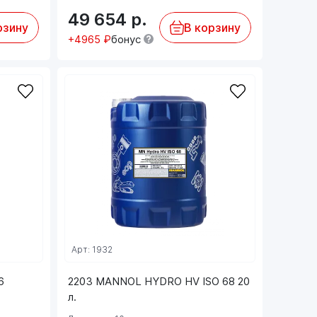
49 654
р.
рзину
В корзину
+4965 ₽
бонус
Арт: 1932
6
2203 MANNOL HYDRO HV ISO 68 20
л.