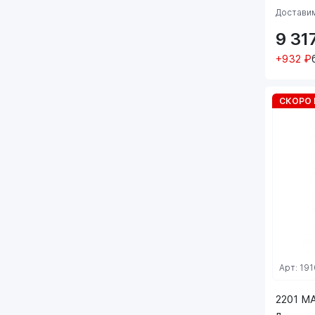
Доставим
9 31
+932 ₽
СКОРО 
Арт: 191
2201 M
л.