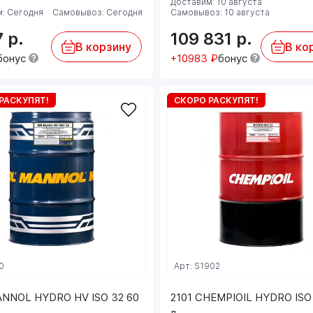
Доставим: 10 августа
: Сегодня
Самовывоз: Сегодня
Самовывоз: 10 августа
7
р.
109 831
р.
В корзину
В ко
бонус
+10983 ₽
бонус
РАСКУПЯТ!
СКОРО РАСКУПЯТ!
0
Арт: S1902
ANNOL HYDRO HV ISO 32 60
2101 CHEMPIOIL HYDRO ISO
л.