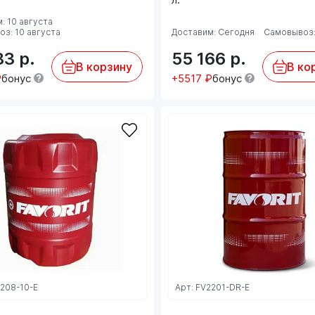
: 10 августа
з: 10 августа
Доставим: Сегодня
Самовывоз:
83
р.
55 166
р.
В корзину
В ко
₽
бонус
+5517 ₽
бонус
2208-10-E
Арт: FV2201-DR-E