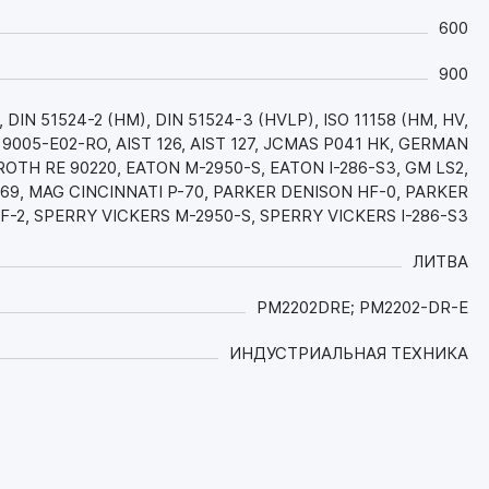
периода времени;
- Обладает отличными противоизносными
600
свойствами, минимизирующими износ
сопряженных деталей гидронасосов,
900
гидрораспределителей и гидроцилиндров, что
DIN 51524-2 (HM), DIN 51524-3 (HVLP), ISO 11158 (HM, HV,
обеспечивает их долгий срок службы и
9005-E02-RO, AIST 126, AIST 127, JCMAS P041 HK, GERMAN
снижает расходы на запчасти;
OTH RE 90220, EATON M-2950-S, EATON I-286-S3, GM LS2,
- Современные моюще-диспергирующие
-69, MAG CINCINNATI P-70, PARKER DENISON HF-0, PARKER
присадки обеспечивают идеальную чистоту
F-2, SPERRY VICKERS M-2950-S, SPERRY VICKERS I-286-S3
деталей гидросистемы, что также защищает
от износа прецизионные пары, продлевает
ЛИТВА
ресурс оборудования и повышает его
эффективность;
PM2202DRE; PM2202-DR-E
- Высочайшая термоокислительная и
термическая стабильность, устойчивость к
ИНДУСТРИАЛЬНАЯ ТЕХНИКА
механическим и химическим воздействиям в
т.ч. к окислению, - уменьшают образование
всех видов отложений и агрессивных веществ,
что увеличивает надежность
функционирования узлов системы (клапанов,
гидрораспределителей и т.д.), при этом