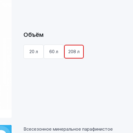
Объём
20 л
60 л
208 л
Всесезонное минеральное парафинистое