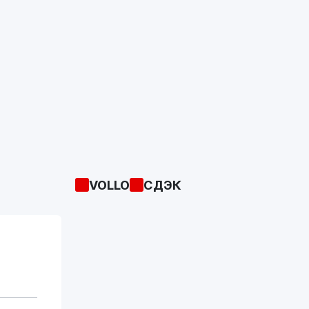
поршневые насосы в соответствии с
требованиями производителя;
- Где требуется применения масла
соответствующего стандартам DIN 51524
часть 3 (HVLP) или ISO 11158 (HV).
Для их правильного применения внимательно
читайте инструкции по эксплуатации техники!
VOLLO
СДЭК