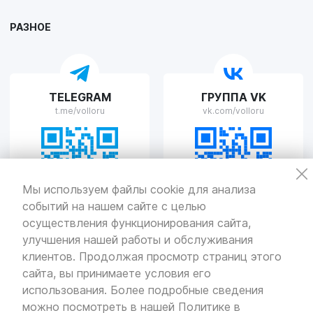
Пн-Пт с 9:00 до 19:00 Сб-Вс с 10:00 до 19:00
РАЗНОЕ
VOLLO Рязань
TELEGRAM
ГРУППА VK
г. Рязань, улица Островского, д.109/2
t.me/volloru
vk.com/volloru
Пн-Пт с 9:00 до 20:00, Сб-Вс выходной
VOLLO Тверь
Мы используем файлы cookie для анализа
событий на нашем сайте с целью
г. Тверь, проспект Николая Корыткова, 17А
Пн-Пт с 9:00 до 19:00 Сб-Вс с 10:00 до 19:00
осуществления функционирования сайта,
улучшения нашей работы и обслуживания
Политика
конфиденциальности
клиентов. Продолжая просмотр страниц этого
Разработка
и продвижение — «SeoOlimp»
сайта, вы принимаете условия его
использования. Более подробные сведения
© Все права защищены.
Информация сайта защищена законом
можно посмотреть в нашей
Политике в