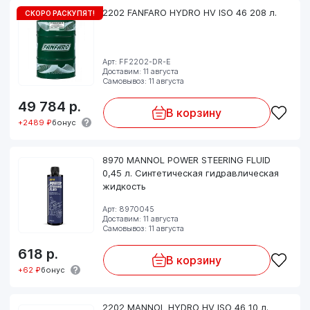
2202 FANFARO HYDRO HV ISO 46 208 л.
СКОРО РАСКУПЯТ!
Арт: FF2202-DR-E
Доставим: 11 августа
Самовывоз: 11 августа
49 784
р.
В корзину
+2489 ₽
бонус
8970 MANNOL POWER STEERING FLUID
0,45 л. Синтетическая гидравлическая
жидкость
Арт: 8970045
Доставим: 11 августа
Самовывоз: 11 августа
618
р.
В корзину
+62 ₽
бонус
2202 MANNOL HYDRO HV ISO 46 10 л.