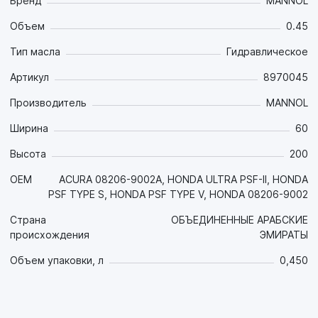
предотвращает утечки;
Бренд
MANNOL
- Превосходная стабильность сдвига, предотвращающая
Объем
0.45
изменение вязкости при высоких нагрузках;
- Очень высокая химическая, термическая и
Тип масла
Гидравлическое
антиокислительная стабильность обеспечивают
увеличенный ресурс. Имеет повышенную стойкость к
Артикул
8970045
пенообразованию;
Производитель
MANNOL
- Превосходные смазывающие деэмульгирующие
свойства;
Ширина
60
- Отлично защищает от коррозии и износа;
- Снижает шумность насоса и обеспечивает плавную
Высота
200
работу руля и комфорт во время движения.
OEM
ACURA 08206-9002A, HONDA ULTRA PSF-II, HONDA
Предназначена для гидроусилителей рулевого управления
PSF TYPE S, HONDA PSF TYPE V, HONDA 08206-9002
всех транспортных средства HONDA и ACURA.
Страна
ОБЪЕДИНЕННЫЕ АРАБСКИЕ
Соблюдайте предписания производителя, указанные в
происхождения
ЭМИРАТЫ
руководстве по эксплуатации!
Цвет: желто-коричневый.
Объем упаковки, л
0,450