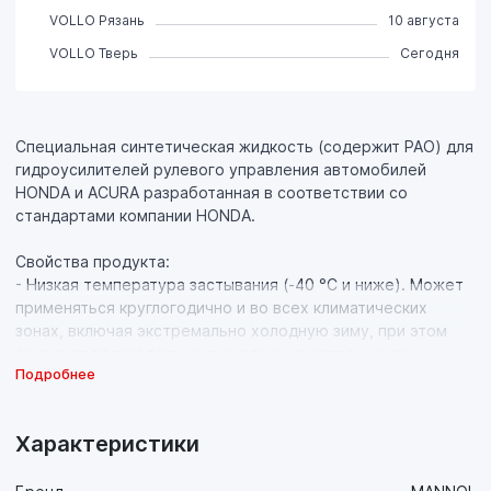
VOLLO Рязань
10 августа
VOLLO Тверь
Сегодня
Специальная синтетическая жидкость (содержит PAO) для
гидроусилителей рулевого управления автомобилей
HONDA и ACURA разработанная в соответствии со
стандартами компании HONDA.
Свойства продукта:
- Низкая температура застывания (-40 °C и ниже). Может
применяться круглогодично и во всех климатических
зонах, включая экстремально холодную зиму, при этом
сохраняя великолепные пусковые качества, и жару
Подробнее
(верхний предел рабочей температуры +100 °C);
- Стабильный и высокий индекс вязкости. Сохраняет
стабильную вязкость и текучесть даже при низких
Характеристики
температурах;
- Совместимость со всеми видами шлангов и уплотнений