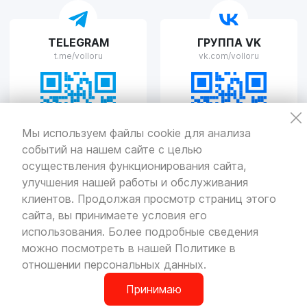
VOLLO Рязань
TELEGRAM
ГРУППА VK
г. Рязань, улица Островского, д.109/2
t.me/volloru
vk.com/volloru
Пн-Пт с 9:00 до 20:00, Сб-Вс выходной
VOLLO Тверь
Мы используем файлы cookie для анализа
событий на нашем сайте с целью
г. Тверь, проспект Николая Корыткова, 17А
Пн-Пт с 9:00 до 19:00 Сб-Вс с 10:00 до 19:00
осуществления функционирования сайта,
улучшения нашей работы и обслуживания
Политика
конфиденциальности
клиентов. Продолжая просмотр страниц этого
Разработка
и продвижение — «SeoOlimp»
сайта, вы принимаете условия его
использования. Более подробные сведения
© Все права защищены.
Информация сайта защищена законом
можно посмотреть в нашей
Политике в
об авторских правах.
отношении персональных данных
.
Принимаю