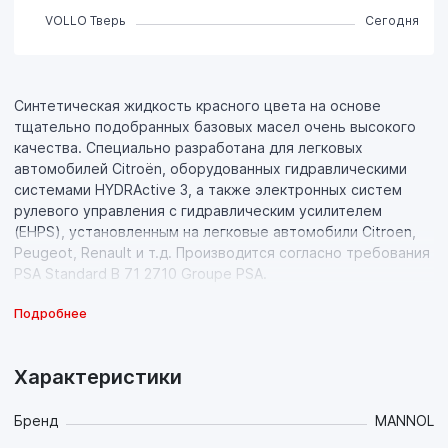
VOLLO Тверь
Сегодня
Синтетическая жидкость красного цвета на основе
тщательно подобранных базовых масел очень высокого
качества. Cпециально разработана для легковых
автомобилей Citroёn, оборудованных гидравлическими
системами HYDRActive 3, а также электронных систем
рулевого управления с гидравлическим усилителем
(EHPS), установленным на легковые автомобили Citroen,
Peugeot, Renault и т.д. Производится согласно требования
PSA Standard B 71 2710 Groupe PSA.
Подробнее
Свойства продукта:
- Очень низкая температура застывания (- 50°C и ниже).
Может применяться круглогодично, включая
Характеристики
экстремально холодную зиму;
- Стабильный и высокий индекс вязкости. Сохраняет
стабильную вязкость и текучесть даже при низких
Бренд
MANNOL
температурах;