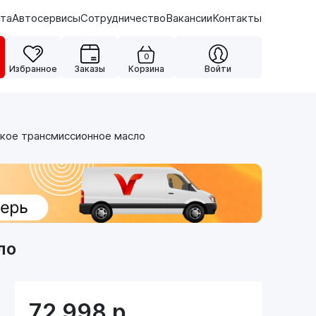
ата
Автосервисы
Сотрудничество
Вакансии
Контакты
0
Избранное
Заказы
Корзина
Войти
ское трансмиссионное масло
ло
72 998
р.