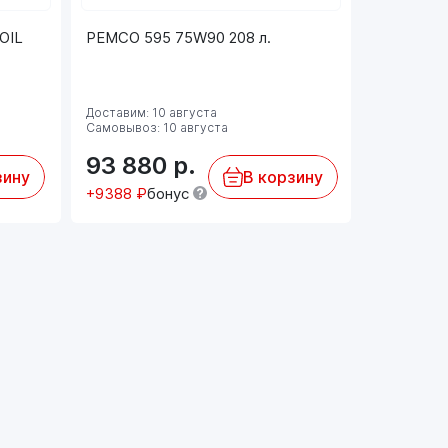
OIL
PEMCO 595 75W90 208 л.
PEMCO 45
Доставим: 10 августа
Доставим: 
Самовывоз: 10 августа
Самовывоз:
93 880
р.
71 18
зину
В корзину
+9388 ₽
бонус
+7119 ₽
б