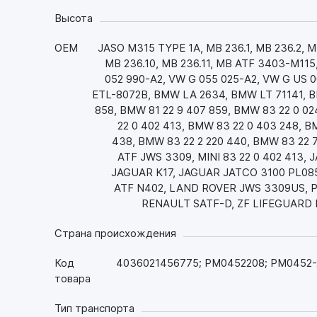
Высота
OEM
JASO M315 TYPE 1A, MB 236.1, MB 236.2, MB
MB 236.10, MB 236.11, MB ATF 3403-M115
052 990-A2, VW G 055 025-A2, VW G US
ETL-8072B, BMW LA 2634, BMW LT 71141, BM
858, BMW 81 22 9 407 859, BMW 83 22 0 02
22 0 402 413, BMW 83 22 0 403 248, B
438, BMW 83 22 2 220 440, BMW 83 22 7
ATF JWS 3309, MINI 83 22 0 402 413,
JAGUAR K17, JAGUAR JATCO 3100 PL08
ATF N402, LAND ROVER JWS 3309US, P
RENAULT SATF-D, ZF LIFEGUARD FL
Страна происхождения
Код
4036021456775; PM0452208; PM0452-
товара
Тип транспорта