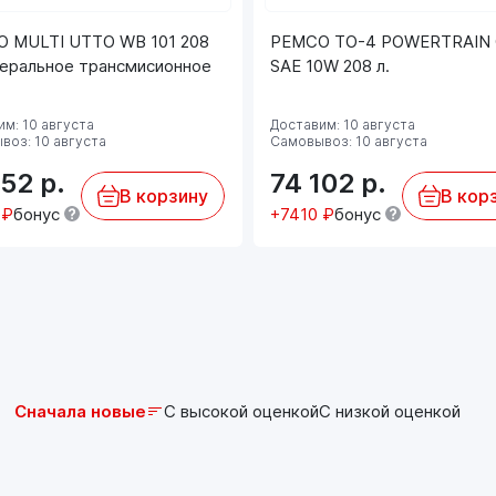
Volkswagen, Audi, Seat, Skoda где требуется
соответствие требованиям VW TL 521 62.
 MULTI UTTO WB 101 208
PEMCO TO-4 POWERTRAIN 
Цвет: желтый.
неральное трансмисионное
SAE 10W 208 л.
Соблюдайте предписания производителя,
указанные в руководстве по эксплуатации!
м: 10 августа
Доставим: 10 августа
воз: 10 августа
Самовывоз: 10 августа
152
р.
74 102
р.
В корзину
В кор
 ₽
бонус
+7410 ₽
бонус
Сначала новые
С высокой оценкой
С низкой оценкой