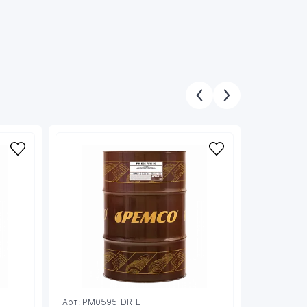
СКОРО РА
Арт: PM0595-DR-E
Арт: PM04