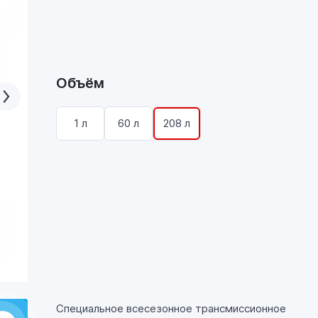
Объём
1 л
60 л
208 л
Специальное всесезонное трансмиссионное