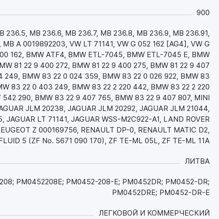
экстремальных нагрузках и температурах
летом;
900
- Высокотехнологичная комбинация присадок
обеспечивает хорошие антифрикционные
 236.5, MB 236.6, MB 236.7, MB 236.8, MB 236.9, MB 236.91,
свойства для зубчатых зацеплений и отличные
, MB A 0019892203, VW LT 71141, VW G 052 162 [AG4], VW G
фрикционные свойства для фрикционных
 000 162, BMW ATF4, BMW ETL-7045, BMW ETL-7045 E, BMW
элементов, что обеспечивает существенную
W 81 22 9 400 272, BMW 81 22 9 400 275, BMW 81 22 9 407
экономию топлива, плавное без рывков
4 249, BMW 83 22 0 024 359, BMW 83 22 0 026 922, BMW 83
переключение передач и увеличение срока
MW 83 22 0 403 249, BMW 83 22 2 220 442, BMW 83 22 2 220
службы всех элементов трансмиссии.
 542 290, BMW 83 22 9 407 765, BMW 83 22 9 407 807, MINI
Обеспечивает слаженную и плавную работу
 JAGUAR JLM 20238, JAGUAR JLM 20292, JAGUAR JLM 21044,
сцеплений. Предотвращает задир;
5, JAGUAR LT 71141, JAGUAR WSS-M2C922-A1, LAND ROVER
- Обладает высокой термоокислительной и
EUGEOT Z 000169756, RENAULT DP-0, RENAULT MATIC D2,
химической стабильностью и стойкостью к
UID 5 (ZF No. S671 090 170), ZF TE-ML 05L, ZF TE-ML 11A
высокотемпературной термической
ЛИТВА
деградации на протяжении всего срока
эксплуатации. Это позволяет снизить
208; PM0452208E; PM0452-208-E; PM0452DR; PM0452-DR;
образование шлама, лака, нагара и других
PM0452DRE; PM0452-DR-E
углеродистых отложений, увеличить интервал
замены масла и обеспечить долговечность
ЛЕГКОВОЙ И КОММЕРЧЕСКИЙ
деталей трансмиссии, что снижает затраты на