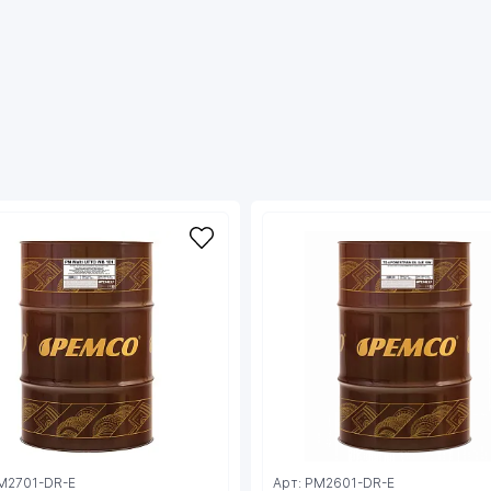
обслуживание техники;
- За счёт добавления специальных ингибиторов
защищает от коррозии металлические детали
из черных и цветных сплавов как в процессе
работы, так и в нерабочем состоянии;
- Противостоит аэрации и пенообразованию и
кавитации, обладает прекрасными
охлаждающими свойствами;
- Обеспечивает совместимость со всеми
материалами уплотнений, предотвращает их
разбухание, затвердевание и усадку, что
позволяет снизить затраты на запчасти и
предотвращает утечки;
- Снижает шум.
Рекомендовано для применения в любых
современных автоматических трансмиссиях
(ручной режим, последовательный режим,
электронный контроль - в т.ч. с блокировкой
гидротрансформатора) автомобилей
PM2701-DR-E
Арт: PM2601-DR-E