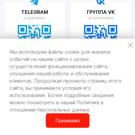
VOLLO Рязань
TELEGRAM
ГРУППА VK
г. Рязань, улица Островского, д.109/2
t.me/volloru
vk.com/volloru
Пн-Пт с 9:00 до 20:00, Сб-Вс выходной
VOLLO Тверь
Мы используем файлы cookie для анализа
событий на нашем сайте с целью
г. Тверь, проспект Николая Корыткова, 17А
Пн-Пт с 9:00 до 19:00 Сб-Вс с 10:00 до 19:00
осуществления функционирования сайта,
улучшения нашей работы и обслуживания
Политика
конфиденциальности
клиентов. Продолжая просмотр страниц этого
Разработка
и продвижение — «SeoOlimp»
сайта, вы принимаете условия его
использования. Более подробные сведения
© Все права защищены.
Информация сайта защищена законом
можно посмотреть в нашей
Политике в
об авторских правах.
отношении персональных данных
.
Принимаю
0