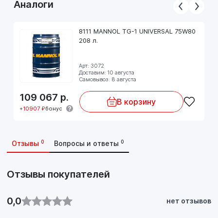
Аналоги
европейских: BMW, CITROEN, FIAT, MB,VOLVO, PEUGEOT,
RENAULT и т.д.
8111 MANNOL TG-1 UNIVERSAL 75W80
Цвет: красный.
208 л.
Соблюдайте предписания производителя, указанные в
Арт: 3072
руководстве по эксплуатации!
Доставим: 10 августа
Самовывоз: 8 августа
109 067
р.
В корзину
+10907 ₽
бонус
0
0
Отзывы
Вопросы и ответы
Отзывы покупателей
0,0
нет отзывов