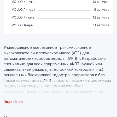
VOLLO Калуга
13 августа
VOLLO Липецк
8 августа
VOLLO Рязань
12 августа
VOLLO Тверь
11 августа
Универсальное всесезонное трансмиссионное
высоковязкое синтетическое масло (ATF) для
автоматических коробок передач (АКПП). Разработано
специально для всех современных АКПП (ручной или
секвентальный режимы, электронный контроль и т.д.),
оснащенных блокировкой гидротрансформатора и без.
Также совместимо с АКПП старого поколения, системами
гидроусилителя руля, реверсами кораблей,
гидростатическими трансмиссиями, гидравлическими/
механическими системами в которых предусмотрено
Подробнее
использование жидкостей, соответствующих нормам
Dexron (кроме Dexron VI) или Mercon.
Обеспечивает бесперебойную работу АКПП, гарантирует