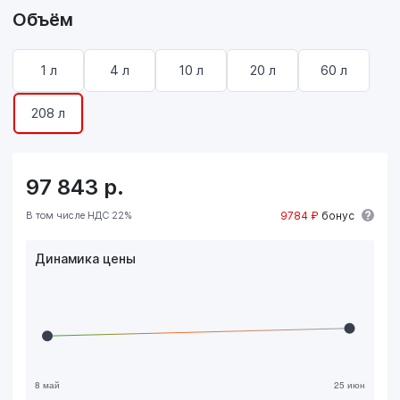
Объём
1 л
4 л
10 л
20 л
60 л
208 л
97 843
р.
В том числе НДС 22%
9784 ₽
бонус
Динамика цены