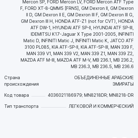
Mercon SP, FORD Mercon LV, FORD Mercon ATF Type
химической стабильностью и стойкостью к
F, FORD XT-8-QMM5 [FRN5], GM Dexron II, GM Dexron
высокотемпературной термической деградации на
II D, GM Dexron II E, GM Dexron III F, GM Dexron III G,
протяжении всего срока эксплуатации. Это позволяет
GM Dexron III H, HONDA ATF-Z1 (not for CVT), HONDA
снизить образование шлама, лака, нагара и других
ATF DW-1, HYUNDAI ATF SP-II, HYUNDAI ATF SP-III,
углеродистых отложений, увеличить интервал замены
IDEMITSU K17-Jaguar X Type 2001-2005, INFINITI
масла и обеспечить долговечность деталей трансмиссии,
Matic D, INFINITI Matic J, INFINITI Matic K, JATCO ATF
что снижает затраты на обслуживание техники;
3100 PL085, KIA ATF-SP-II, KIA ATF-SP-III, MAN 339 F,
- Защищает от коррозии металлические детали из черных
MAN 339 V1, MAN 339 V2, MAN 339 Z1, MAN 339 Z2,
и цветных сплавов (особенно радиаторы) как в процессе
MAZDA ATF M-III, MAZDA ATF M-V, MB 236.1, MB 236.2,
работы, так и в нерабочем состоянии;
MB 236.3, MB 236.5, MB 236.6
- Эффективно противостоит аэрации и пенообразованию;
- Обеспечивает совместимость со всеми материалами
Страна
ОБЪЕДИНЕННЫЕ АРАБСКИЕ
уплотнений, предотвращает их разбухание,
происхождения
ЭМИРАТЫ
затвердевание и усадку, что позволяет снизить затраты на
Код товара
4036021186979; MN8218DR; MN8218-DR
запчасти и предотвращает утечки. Эффективно защищает
фтороэластомерные уплотнения тяжелой техники;
Тип транспорта
ЛЕГКОВОЙ И КОММЕРЧЕСКИЙ
- Снижает шум.
Рекомендуется для АКПП американских производителей:
GM, FORD, CHRYSLER и т.д., азиатских: HYUNDAI/KIA,
MITSUBISHI, NISSAN, SSANGYONG, SUBARU, TOYOTA и т.д.,