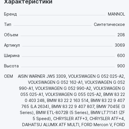
Характеристики
минимальный износ, продолжительный срок службы
трансмиссий и экономию топлива. Разработано на
основании требований компании AISIN WARNER.
Бренд
MANNOL
Тип
Синтетическое
Свойства продукта:
- Маловязкая синтетическая основа высочайшего
Объем
208
качества со стабильно высоким индексом вязкости в
комбинации с многофункциональным пакетом присадок
Артикул
3069
сохраняет все свои свойства в широком диапазоне
Ширина
600
температур: обеспечивает хорошие смазочные свойства
при низких (-45°C) температурах зимой и обеспечивает
Высота
900
стабильную масляную плёнку при экстремальных
нагрузках и температурах летом;
OEM
AISIN WARNER JWS 3309, VOLKSWAGEN G 052 025-A2,
- Высокотехнологичная комбинация присадок
VOLKSWAGEN G 052 162-A1, VOLKSWAGEN G 052
обеспечивает хорошие антифрикционные свойства для
990-A1, VOLKSWAGEN G 052 990-A2, VOLKSWAGEN G
зубчатых зацеплений и необходимые фрикционные
055 025-A1, VOLKSWAGEN G 055 025-A2, BMW 83 22
свойства для фрикционных элементов, что обеспечивает
0 403 248, BMW 83 22 2 163 514, BMW 83 22 9 407
существенную экономию топлива, плавное без рывков
765 (LA 2634), BMW 83 22 9 407 807, BMW 7045E (3
переключение передач и увеличение срока службы всех
Series), BMW ETL-8072B (5 Series), BMW LT71141 (ZF
элементов трансмиссии. Обеспечивает слаженную и
5 Speed), CHRYSLER ATF+3, CHRYSLER ATF+4,
плавную работу сцепления. Предотвращает задир;
DAIHATSU ALUMIX ATF MULTI, FORD Mercon V, FORD
- Обладает повышенной термоокислительной и