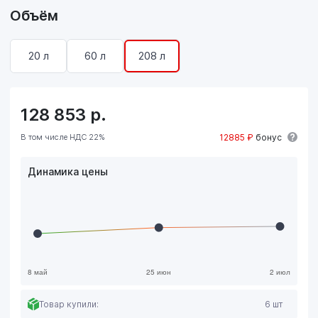
Объём
20 л
60 л
208 л
128 853
р.
В том числе НДС 22%
12885 ₽
бонус
Динамика цены
Товар купили:
6 шт