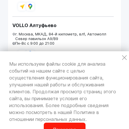
VOLLO Алтуфьево
г. Москва, МКАД, 84-й километр, вл1, Автомолл
Север павильон А9/В9
Пн-Вс с 9:00 до 21:00
Мы используем файлы cookie для анализа
событий на нашем сайте с целью
VOLLO Кунцево
осуществления функционирования сайта,
г. Москва, МКАД 55-й километр, строение 31
улучшения нашей работы и обслуживания
павильон 5
Пн-Вс с 9:00 до 19:00
клиентов. Продолжая просмотр страниц этого
сайта, вы принимаете условия его
использования. Более подробные сведения
можно посмотреть в нашей
Политике в
отношении персональных данных
.
VOLLO Брянск
г. Брянск, Московский проезд, д.4