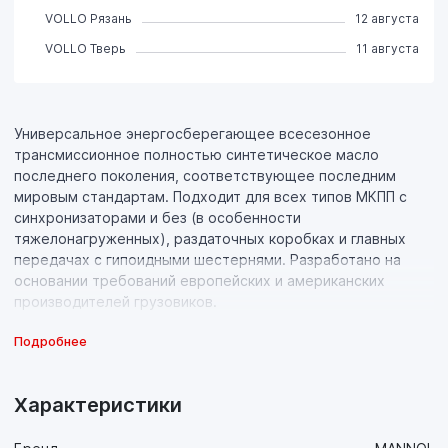
VOLLO Рязань
12 августа
VOLLO Тверь
11 августа
Универсальное энергосберегающее всесезонное
трансмисcионное полностью синтетическое масло
последнего поколения, соответствующее последним
мировым стандартам. Подходит для всех типов МКПП с
синхронизаторами и без (в особенности
тяжелонагруженных), раздаточных коробках и главных
передачах с гипоидными шестернями. Разработано на
основании требований европейских и американских
производителей грузовиков.
Подробнее
Свойства продукта:
- Синтетическая основа последнего поколения
высочайшего качества, обладающая идеальной вязкостью
Характеристики
в широком диапазоне температур, с добавлением
новейшего пакета присадок, в высокой концентрации (до