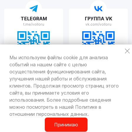
VOLLO Рязань
TELEGRAM
ГРУППА VK
г. Рязань, улица Островского, д.109/2
t.me/volloru
vk.com/volloru
Пн-Пт с 9:00 до 20:00, Сб-Вс выходной
VOLLO Тверь
Мы используем файлы cookie для анализа
событий на нашем сайте с целью
г. Тверь, проспект Николая Корыткова, 17А
Пн-Пт с 9:00 до 19:00 Сб-Вс с 10:00 до 19:00
осуществления функционирования сайта,
улучшения нашей работы и обслуживания
Политика
конфиденциальности
клиентов. Продолжая просмотр страниц этого
Разработка
и продвижение — «SeoOlimp»
сайта, вы принимаете условия его
использования. Более подробные сведения
© Все права защищены.
Информация сайта защищена законом
можно посмотреть в нашей
Политике в
об авторских правах.
отношении персональных данных
.
Принимаю