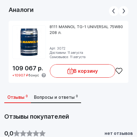
запчасти и предотвращает утечки;
- Снижает шум.
Аналоги
Рекомендуется для АКПП автомобилей MITSUBISHI,
8111 MANNOL TG-1 UNIVERSAL 75W80
HYUNDAI, KIA где требуется соответствие требованиям
208 л.
ATF SP-III. Заменяет жидкости предыдущих поколений SP и
SP-II Fluid.
Цвет: красный.
Арт: 3072
Доставим: 11 августа
Соблюдайте предписания производителя, указанные в
Самовывоз: 11 августа
руководстве по эксплуатации!
109 067
р.
В корзину
+10907 ₽
бонус
0
0
Отзывы
Вопросы и ответы
Отзывы покупателей
0,0
нет отзывов