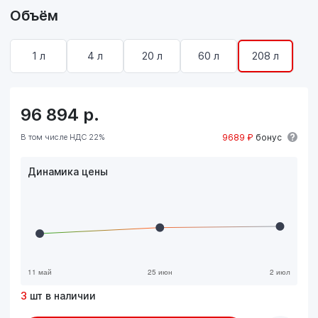
Объём
1 л
4 л
20 л
60 л
208 л
96 894
р.
В том числе НДС 22%
9689 ₽
бонус
Динамика цены
3
шт в наличии