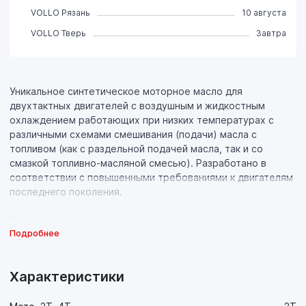
VOLLO Рязань
10 августа
VOLLO Тверь
Завтра
Уникальное синтетическое моторное масло для
двухтактных двигателей с воздушным и жидкостным
охлаждением работающих при низких температурах с
различными схемами смешивания (подачи) масла с
топливом (как с раздельной подачей масла, так и со
смазкой топливно-масляной смесью). Разработано в
соответствии с повышенными требованиями к двигателям
последнего поколения.
Свойства продукта:
Подробнее
- Специальная формула масла обеспечивает полное
сгорание и препятствует калильному зажиганию;
- Благодаря низкой температуре застывания (-30°C),
Характеристики
обеспечивает надежный холодный пуск;
- Современный пакет присадок и синтетическая основа