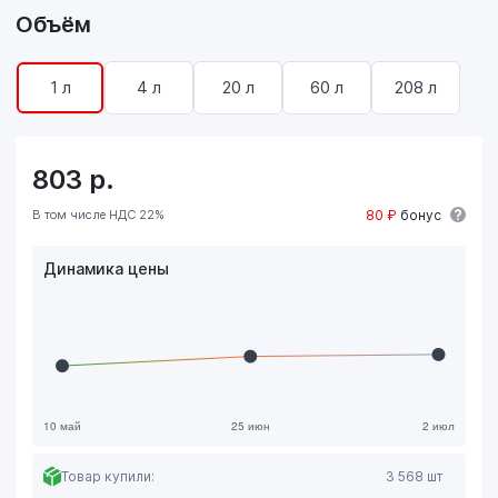
Объём
1 л
4 л
20 л
60 л
208 л
803
р.
В том числе НДС 22%
80 ₽
бонус
Динамика цены
Товар купили:
3 568 шт