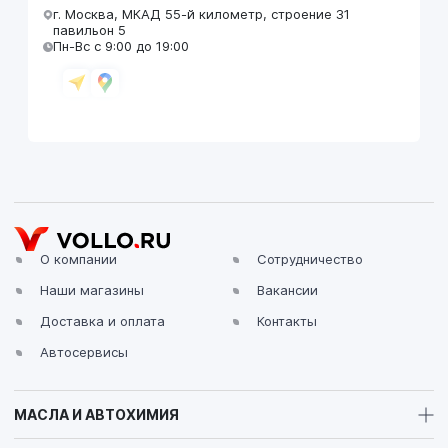
г. Москва, МКАД 55-й километр, строение 31
павильон 5
Пн-Вс с 9:00 до 19:00
VOLLO Брянск
г. Брянск, Московский проезд, д.4
Пн-Пт с 9:00 до 19:00 Сб-Вс с 10:00 до 19:00
О компании
Сотрудничество
Наши магазины
Вакансии
VOLLO Владимир
Доставка и оплата
Контакты
г. Владимир, Московское шоссе, д.5/1
Пн-Сб с 08:00 до 17:00, Вс выходной
Автосервисы
МАСЛА И АВТОХИМИЯ
VOLLO Калуга