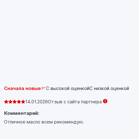
передач, с муфтой сцепления в масляной ванне
и «сухой» и прочей мототехники с
каталитическими нейтрализаторами и без, где
необходим уровень эксплуатационных свойств
API SL или ниже и JASO MA/MA2. Идеально
подходит для инжекторных двигателей.
Соблюдайте предписания производителя,
указанные в руководстве по эксплуатации
двигателя, особенно по интервалам замены
масла!
Сначала новые
С высокой оценкой
С низкой оценкой
14.01.2026
Отзыв с сайта партнера
Комментарий:
Отличное масло всем рекомендую.