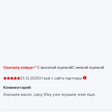
передач, с муфтой сцепления в масляной ванне
и «сухой» и прочей мототехники с
каталитическими нейтрализаторами и без, где
необходим уровень эксплуатационных свойств
API SL или ниже и JASO MA/MA2. Идеально
подходит для инжекторных двигателей.
Соблюдайте предписания производителя,
указанные в руководстве по эксплуатации
двигателя, особенно по интервалам замены
масла!
Сначала новые
С высокой оценкой
С низкой оценкой
25.12.2025
Отзыв с сайта партнера
Комментарий:
Хорошее масло, одну 20ку уже скушали, взял ещё.