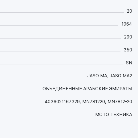
переключать передачи;
- Благодаря ester-содержащей основе имеет
20
непревзойденные смазывающие,
противоизносные и противозадирные свойства,
1964
снижающие расход топлива и увеличивающие
мощность и срок службы двигателя.
290
Максимально защищает от износа цилиндро-
350
поршневую группу и клапанный механизм;
- Создано на исключительно стабильной Ester-
SN
содержащей синтетической основе и
рассчитано на работу в экстремальных
JASO MA, JASO MA2
условиях эксплуатации, обладает
непревзойдённой термоокислительной
ОБЪЕДИНЕННЫЕ АРАБСКИЕ ЭМИРАТЫ
стабильностью и стойкостью к высоким
температурам, при которых сохраняет
4036021167329; MN781220; MN7812-20
исключительно прочную масляную пленку;
- За счёт высокого индекса вязкости
МОТО ТЕХНИКА
сохраняет стабильные вязкостные
характеристики при любых условиях
эксплуатации, в том числе при высоких