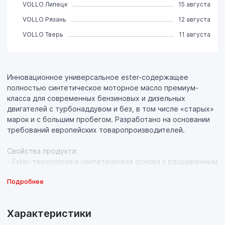
VOLLO Липецк
15 августа
VOLLO Рязань
12 августа
VOLLO Тверь
11 августа
Инновационное универсальное ester-содержащее
полностью синтетическое моторное масло премиум-
класса для современных бензиновых и дизельных
двигателей с турбонаддувом и без, в том числе «старых»
марок и с большим пробегом. Разработано на основании
требований европейских товаропроизводителей.
Свойства продукта:
- Ester-технология и синтетическая основа с расширенным
диапазоном вязкостно-температурных свойств
Подробнее
обеспечивает эффективную эксплуатацию двигателя на
всех режимах работы: при холодном пуске, в городском
режиме, в режиме трассы, а также при повышенной
Характеристики
нагрузке (при езде по бездорожью, в гору, движении с
прицепом, максимальной загрузке) и при высоких