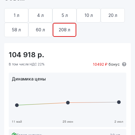
1 л
4 л
5 л
10 л
20 л
58 л
60 л
208 л
104 918
р.
В том числе НДС 22%
10492 ₽
бонус
Динамика цены