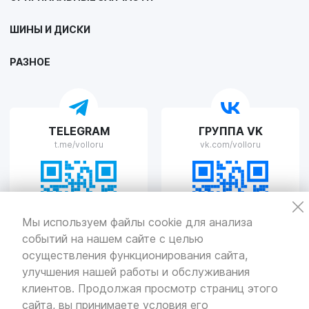
VOLLO Липецк
ШИНЫ И ДИСКИ
г. Липецк, улица Осипенко, д.8
Пн-Пт с 9:00 до 19:00 Сб-Вс с 10:00 до 19:00
РАЗНОЕ
VOLLO Рязань
TELEGRAM
ГРУППА VK
г. Рязань, улица Островского, д.109/2
t.me/volloru
vk.com/volloru
Пн-Пт с 9:00 до 20:00, Сб-Вс выходной
VOLLO Тверь
Мы используем файлы cookie для анализа
событий на нашем сайте с целью
г. Тверь, проспект Николая Корыткова, 17А
Пн-Пт с 9:00 до 19:00 Сб-Вс с 10:00 до 19:00
осуществления функционирования сайта,
улучшения нашей работы и обслуживания
Политика
конфиденциальности
клиентов. Продолжая просмотр страниц этого
Разработка
и продвижение — «SeoOlimp»
сайта, вы принимаете условия его