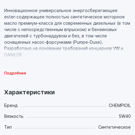
Инновационное универсальное энергосберегающее
ester-содержащее полностью синтетическое моторное
масло премиум-класса для современных дизельных (в том
числе с непосредственным впрыском) и бензиновых
двигателей с турбонаддувом и без, в том числе
оснащенных насос-форсунками (Pumpe-Duse).
Разработано на основании требований концернов VW и
DAIMLER.
Свойства продукта:
Подробнее
- За счёт содержащихся эстеровых компонентов
обладает превосходными противозадирными,
противоизносными и антифрикционными свойствами;
Характеристики
- За счет превосходных моюще-диспергирующих свойств
и высочайшей термоокислительной стабильности
эффективно борется со всеми видами отложений и
Бренд
CHEMPIOIL
поддерживает в чистоте детали двигателя на протяжении
Вязкость
5W40
всего интервала между заменами;
- Экономит топливо за счет пониженной
Тип
Синтетическое
выcокотемпературной вязкости HTHS оптимальных