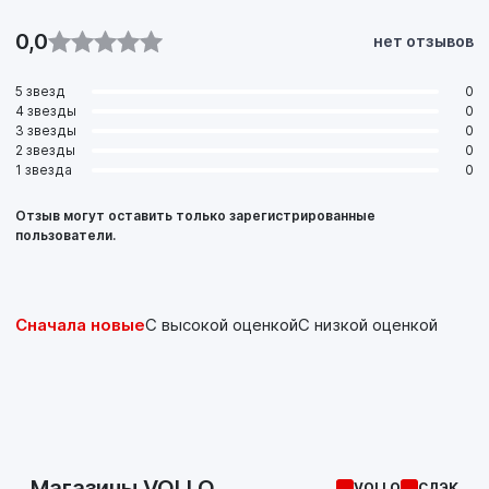
0,0
нет отзывов
5 звезд
0
4 звезды
0
3 звезды
0
2 звезды
0
1 звезда
0
Отзыв могут оставить только зарегистрированные
пользователи.
Сначала новые
С высокой оценкой
С низкой оценкой
Магазины VOLLO
VOLLO
СДЭК