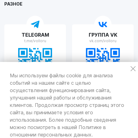
РАЗНОЕ
VOLLO Рязань
TELEGRAM
ГРУППА VK
г. Рязань, улица Островского, д.109/2
t.me/volloru
vk.com/volloru
Пн-Пт с 9:00 до 20:00, Сб-Вс выходной
VOLLO Тверь
Мы используем файлы cookie для анализа
событий на нашем сайте с целью
г. Тверь, проспект Николая Корыткова, 17А
Пн-Пт с 9:00 до 19:00 Сб-Вс с 10:00 до 19:00
осуществления функционирования сайта,
улучшения нашей работы и обслуживания
Политика
конфиденциальности
клиентов. Продолжая просмотр страниц этого
Разработка
и продвижение — «SeoOlimp»
сайта, вы принимаете условия его
использования. Более подробные сведения
© Все права защищены.
Информация сайта защищена законом
можно посмотреть в нашей
Политике в
об авторских правах.
отношении персональных данных
.