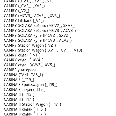
CAMRY (_CV1_, _XV1_, _V1_)
CAMRY (_CV2_, _XV2_)
CAMRY (_V2_)
CAMRY (MCV3_, ACV3_, _XV3_)
CAMRY Liftback (_V1_)
CAMRY SOLARA кабрио (MCV2_, SXV2_)
CAMRY SOLARA кабрио (MCV3_, ACV3_)
CAMRY SOLARA купе (MCV2_, SXV2_)
CAMRY SOLARA купе (MCV3_, ACV3_)
CAMRY Station Wagon (_V2_)
CAMRY Station Wagon (_XV1_, _CV1_, _V10)
CAMRY седан (_V1_)
CAMRY седан (_XV4_)
CAMRY седан (AVV5_, XV5_)
CARIBE универсал
CARINA (TA4L, TA6_L)
CARINA E (_T19_)
CARINA E Sportswagon (_T19_)
CARINA E седан (_T19_)
CARINA II (_T15_)
CARINA II (_T17_)
CARINA II Station Wagon (_T17_)
CARINA II седан (_T15_)
CARINA II седан (_T17_)