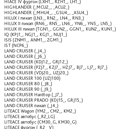
HIACE IV фургон (LXH1_, RZH1_, LH1_)
HIGHLANDER (_MCU2_, _ACU2_)
HIGHLANDER (_MHU4_, _GSU4_, _ASU4_)
HILUX I пикап (LN3_, RN2_, LN4_, RN3_)
HILUX II пикап (RN6_, RN5_, LN6_, YN6_, YN5_, LN5_)
HILUX III пикап (TGN1_, GGN2_, GGN1_, KUN2_, KUN1_)
IQ (KPJ1_, NGJ1_, KGJ1_, NUJ1_)
ISIS (ZNM1_, ANM1_, ZGM1_)
IST (NCP6_)
LAND CRUISER (_J4_)
LAND CRUISER (_J6_)
LAND CRUISER (KDJ12_, GRJ12_)
LAND CRUISER (PZJ7_, KZJ7_, HZJ7_, BJ7_, LJ7_, RJ7_)
LAND CRUISER (VDJ20_, UZJ20_)
LAND CRUISER 100 (UZJ100)
LAND CRUISER 80 (_J8_)
LAND CRUISER 90 (_J9_)
LAND CRUISER Hardtop (_J7_)
LAND CRUISER PRADO (KDJ15_, GRJ15_)
LAND CRUISER пикап (_J4_)
LITEACE Wagon (YM2_, CM2_, KM2_)
LITEACE автобус (_R2_LG)
LITEACE автобус (CM30_G, KM30_G)
LITEACE фургон (_R2__V)