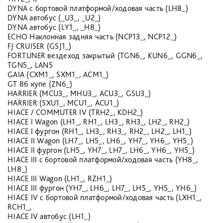
DYNA c бортовой платформой/ходовая часть (LH8_)
DYNA автобус (_U3_, _U2_)
DYNA автобус (LY1_, _H8_)
ECHO Наклонная задняя часть (NCP13_, NCP12_)
FJ CRUISER (GSJ1_)
FORTUNER вездеход закрытый (TGN6_, KUN6_, GGN6_,
TGN5_, LAN5
GAIA (CXM1_, SXM1_, ACM1_)
GT 86 купе (ZN6_)
HARRIER (MCU3_, MHU3_, ACU3_, GSU3_)
HARRIER (SXU1_, MCU1_, ACU1_)
HIACE / COMMUTER IV (TRH2_, KDH2_)
HIACE I Wagon (LH1_, RH1_, LH3_, RH3_, LH2_, RH2_)
HIACE I фургон (RH1_, LH3_, RH3_, RH2_, LH2_, LH1_)
HIACE II Wagon (LH7_, LH5_, LH6_, YH7_, YH6_, YH5_)
HIACE II фургон (LH5_, YH7_, LH7_, LH6_, YH6_, YH5_)
HIACE III c бортовой платформой/ходовая часть (YH8_,
LH8_)
HIACE III Wagon (LH1_, RZH1_)
HIACE III фургон (YH7_, LH6_, LH7_, LH5_, YH5_, YH6_)
HIACE IV c бортовой платформой/ходовая часть (LXH1_,
RCH1_,
HIACE IV автобус (LH1_)