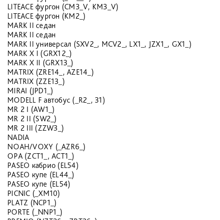
LITEACE фургон (CM3_V, KM3_V)
LITEACE фургон (KM2_)
MARK II седан
MARK II седан
MARK II универсал (SXV2_, MCV2_, LX1_, JZX1_, GX1_)
MARK X I (GRX12_)
MARK X II (GRX13_)
MATRIX (ZRE14_, AZE14_)
MATRIX (ZZE13_)
MIRAI (JPD1_)
MODELL F автобус (_R2_, 31)
MR 2 I (AW1_)
MR 2 II (SW2_)
MR 2 III (ZZW3_)
NADIA
NOAH/VOXY (_AZR6_)
OPA (ZCT1_, ACT1_)
PASEO кабрио (EL54)
PASEO купе (EL44_)
PASEO купе (EL54)
PICNIC (_XM10)
PLATZ (NCP1_)
PORTE (_NNP1_)