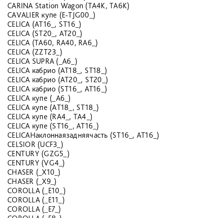
CARINA Station Wagon (TA4K, TA6K)
CAVALIER купе (E-TJG00_)
CELICA (AT16_, ST16_)
CELICA (ST20_, AT20_)
CELICA (TA60, RA40, RA6_)
CELICA (ZZT23_)
CELICA SUPRA (_A6_)
CELICA кабрио (AT18_, ST18_)
CELICA кабрио (AT20_, ST20_)
CELICA кабрио (ST16_, AT16_)
CELICA купе (_A6_)
CELICA купе (AT18_, ST18_)
CELICA купе (RA4_, TA4_)
CELICA купе (ST16_, AT16_)
CELICAНаклоннаязадняячасть (ST16_, AT16_)
CELSIOR (UCF3_)
CENTURY (GZG5_)
CENTURY (VG4_)
CHASER (_X10_)
CHASER (_X9_)
COROLLA (_E10_)
COROLLA (_E11_)
COROLLA (_E7_)