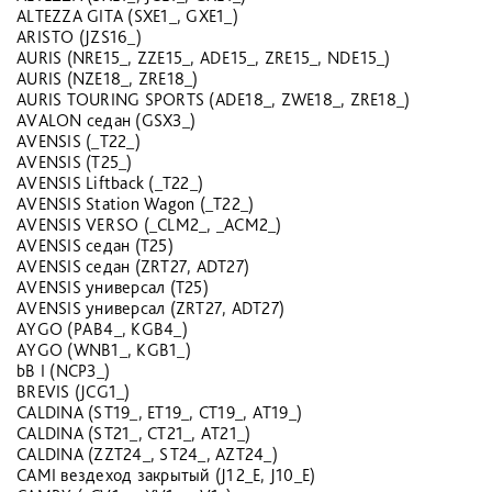
ALTEZZA GITA (SXE1_, GXE1_)
ARISTO (JZS16_)
AURIS (NRE15_, ZZE15_, ADE15_, ZRE15_, NDE15_)
AURIS (NZE18_, ZRE18_)
AURIS TOURING SPORTS (ADE18_, ZWE18_, ZRE18_)
AVALON седан (GSX3_)
AVENSIS (_T22_)
AVENSIS (T25_)
AVENSIS Liftback (_T22_)
AVENSIS Station Wagon (_T22_)
AVENSIS VERSO (_CLM2_, _ACM2_)
AVENSIS седан (T25)
AVENSIS седан (ZRT27, ADT27)
AVENSIS универсал (T25)
AVENSIS универсал (ZRT27, ADT27)
AYGO (PAB4_, KGB4_)
AYGO (WNB1_, KGB1_)
bB I (NCP3_)
BREVIS (JCG1_)
CALDINA (ST19_, ET19_, CT19_, AT19_)
CALDINA (ST21_, CT21_, AT21_)
CALDINA (ZZT24_, ST24_, AZT24_)
CAMI вездеход закрытый (J12_E, J10_E)