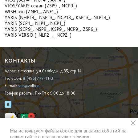
VIOS/YARIS седан (ZSP9_, NCP9_)
WISH вэн (ZNE1_, ANE1_)
YARIS (NHP13_, NSP13_, NCP13_, KSP13_, NLP13_)
YARIS (SCP1_, NLP1_, NCP1_)
YARIS (SCP9_, NSP9_, KSP9_, NCP9_, ZSP9_)
YARIS VERSO (_NLP2_, _NCP2_)
КОНТАКТЫ
Адрес: г.Москва, ул.Свободы, д.35, стр.14
Телефон:
8 (495) 777-11-31
E-mail:
sale@vollo.ru
График работы: Пн-Пт с 9:00 до 18:00
Мы используем файлы cookie для анализа событий на
нашем сайте с целью осуществления