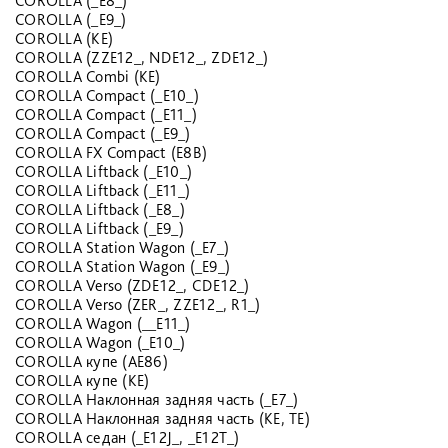
COROLLA (_E8_)
COROLLA (_E9_)
COROLLA (KE)
COROLLA (ZZE12_, NDE12_, ZDE12_)
COROLLA Combi (KE)
COROLLA Compact (_E10_)
COROLLA Compact (_E11_)
COROLLA Compact (_E9_)
COROLLA FX Compact (E8B)
COROLLA Liftback (_E10_)
COROLLA Liftback (_E11_)
COROLLA Liftback (_E8_)
COROLLA Liftback (_E9_)
COROLLA Station Wagon (_E7_)
COROLLA Station Wagon (_E9_)
COROLLA Verso (ZDE12_, CDE12_)
COROLLA Verso (ZER_, ZZE12_, R1_)
COROLLA Wagon (__E11_)
COROLLA Wagon (_E10_)
COROLLA купе (AE86)
COROLLA купе (KE)
COROLLA Наклонная задняя часть (_E7_)
COROLLA Наклонная задняя часть (KE, TE)
COROLLA седан (_E12J_, _E12T_)