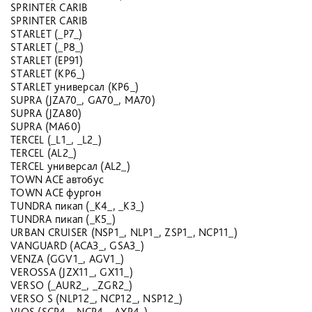
SPRINTER CARIB
SPRINTER CARIB
STARLET (_P7_)
STARLET (_P8_)
STARLET (EP91)
STARLET (KP6_)
STARLET универсал (KP6_)
SUPRA (JZA70_, GA70_, MA70)
SUPRA (JZA80)
SUPRA (MA60)
TERCEL (_L1_, _L2_)
TERCEL (AL2_)
TERCEL универсал (AL2_)
TOWN ACE автобус
TOWN ACE фургон
TUNDRA пикап (_K4_, _K3_)
TUNDRA пикап (_K5_)
URBAN CRUISER (NSP1_, NLP1_, ZSP1_, NCP11_)
VANGUARD (ACA3_, GSA3_)
VENZA (GGV1_, AGV1_)
VEROSSA (JZX11_, GX11_)
VERSO (_AUR2_, _ZGR2_)
VERSO S (NLP12_, NCP12_, NSP12_)
VIOS (SCP4_, NCP4_, AXP4_)