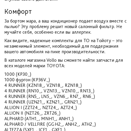
Комфорт
За бортом жара, а ваш кондиционер подает воздух вместе с
пылью? Эту проблему решит новый салонный фильтр. Не
мучайте себя, особенно если вы аллергик.
Как видите, надежные комплекты для ТО на Тойоту – это
незаменимый элемент, необходимый для поддержания
вашего автомобиля на пике производительности.
В каталоге магазина Vollo вы сможете найти запчасти для
всех моделей марки TOYOTA:
1000 (KP30_)
1000 фургон (KP36V_)
4 RUNNER (KZN18_, VZN18_, RZN18_)
4 RUNNER (RN10_, VZN13_, VZN10_, RN13_)
4 RUNNER (RN5_, LN5_, VZN6_, RN7_, RN6_)
4 RUNNER (UZN21_, KZN21_, GRN21_)
ALLION I (ZZT24_, NZT24_, AZT24_)
ALLION II (NZT26_, ZRT26_)
ALPHARD (ATH1_, MNH1_, ANH1_)
ALPHARD / VELLFIRE (GGH2_, ANH2_, ATH2_)
ALTEZZA (SXE1_, JCE1_, GXE1_)