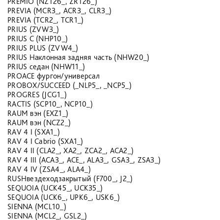
PREMIO (NZT26_, ZRT26_)
PREVIA (MCR3_, ACR3_, CLR3_)
PREVIA (TCR2_, TCR1_)
PRIUS (ZVW3_)
PRIUS C (NHP10_)
PRIUS PLUS (ZVW4_)
PRIUS Наклонная задняя часть (NHW20_)
PRIUS седан (NHW11_)
PROACE фургон/универсал
PROBOX/SUCCEED (_NLP5_, _NCP5_)
PROGRES (JCG1_)
RACTIS (SCP10_, NCP10_)
RAUM вэн (EXZ1_)
RAUM вэн (NCZ2_)
RAV 4 I (SXA1_)
RAV 4 I Cabrio (SXA1_)
RAV 4 II (CLA2_, XA2_, ZCA2_, ACA2_)
RAV 4 III (ACA3_, ACE_, ALA3_, GSA3_, ZSA3_)
RAV 4 IV (ZSA4_, ALA4_)
RUSHвездеходзакрытый (F700_, J2_)
SEQUOIA (UCK45_, UCK35_)
SEQUOIA (UCK6_, UPK6_, USK6_)
SIENNA (MCL10_)
SIENNA (MCL2_, GSL2_)