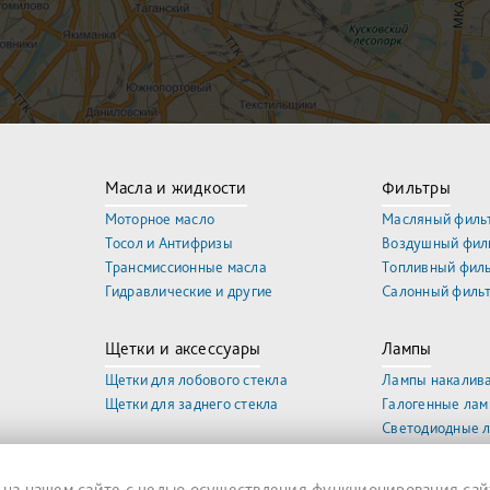
Масла и жидкости
Фильтры
Моторное масло
Масляный филь
Тосол и Антифризы
Воздушный фил
Трансмиссионные масла
Топливный фил
Гидравлические и другие
Салонный филь
Щетки и аксессуары
Лампы
Щетки для лобового стекла
Лампы накалив
Щетки для заднего стекла
Галогенные ла
Светодиодные 
 на нашем сайте с целью осуществления функционирования сай