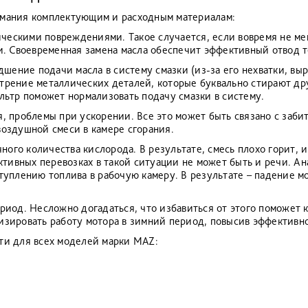
нимания комплектующим и расходным материалам:
ическими повреждениями. Такое случается, если вовремя не ме
. Своевременная замена масла обеспечит эффективный отвод т
шение подачи масла в систему смазки (из-за его нехватки, вы
рение металлических деталей, которые буквально стирают дру
льтр поможет нормализовать подачу смазки в систему.
еля, проблемы при ускорении. Все это может быть связано с за
оздушной смеси в камере сгорания.
ного количества кислорода. В результате, смесь плохо горит, 
ктивных перевозках в такой ситуации не может быть и речи. 
уплению топлива в рабочую камеру. В результате – падение м
риод. Несложно догадаться, что избавиться от этого поможет
зировать работу мотора в зимний период, повысив эффективно
сти для всех моделей марки MAZ: