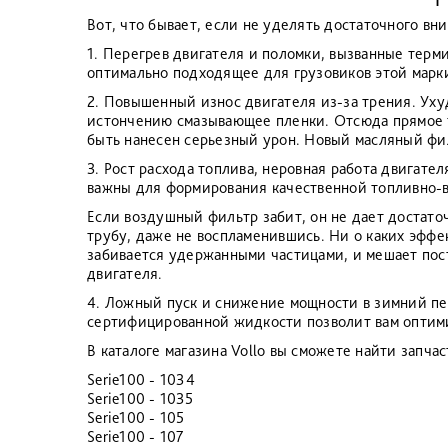
Вот, что бывает, если не уделять достаточного в
1. Перегрев двигателя и поломки, вызванные терм
оптимально подходящее для грузовиков этой марки
2. Повышенный износ двигателя из-за трения. Ухуд
истончению смазывающее пленки. Отсюда прямое т
быть нанесен серьезный урон. Новый масляный фи
3. Рост расхода топлива, неровная работа двигат
важны для формирования качественной топливно-в
Если воздушный фильтр забит, он не дает достаточ
трубу, даже не воспламенившись. Ни о каких эффе
забивается удержанными частицами, и мешает пост
двигателя.
4. Ложный пуск и снижение мощности в зимний пе
сертифицированной жидкости позволит вам оптими
В каталоге магазина Vollo вы сможете найти запча
Serie100 - 1034
Serie100 - 1035
Serie100 - 105
Serie100 - 107