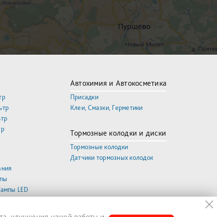
Автохимия и Автокосметика
тр
Присадки
ьтр
Клеи, Смазки, Герметики
ьтр
тр
Тормозные колодки и диски
Тормозные колодки
Датчики тормозных колодок
ания
мпы
лампы LED
та, улучшения нашей работы и