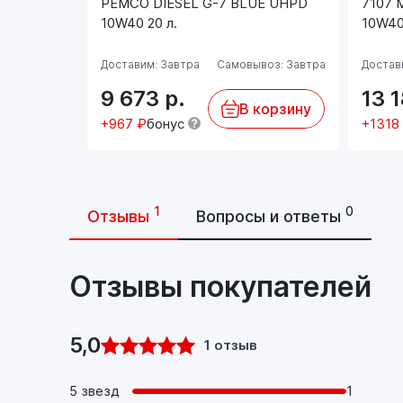
PEMCO DIESEL G-7 BLUE UHPD
7107 
10W40 20 л.
10W40
Доставим: Завтра
Самовывоз: Завтра
Достав
9 673
р.
13 
В корзину
+967 ₽
бонус
+1318
1
0
Отзывы
Вопросы и ответы
Отзывы покупателей
5,0
1 отзыв
5 звезд
1