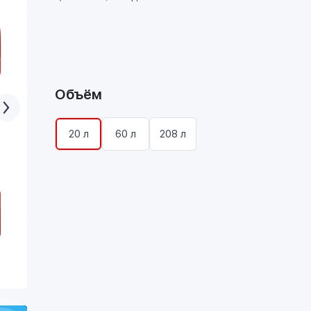
Объём
20 л
60 л
208 л