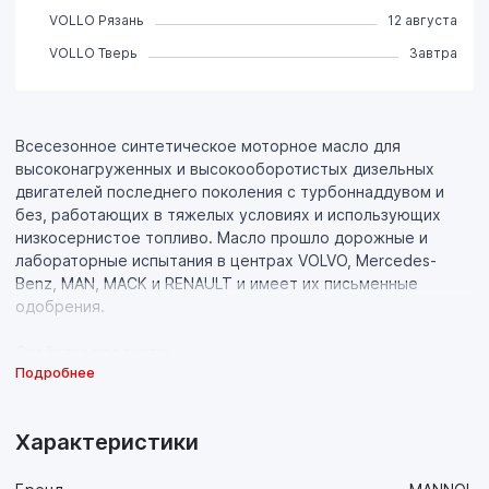
VOLLO Рязань
12 августа
VOLLO Тверь
Завтра
Всесезонное синтетическое моторное масло для
высоконагруженных и высокооборотистых дизельных
двигателей последнего поколения с турбоннаддувом и
без, работающих в тяжелых условиях и использующих
низкосернистое топливо. Масло прошло дорожные и
лабораторные испытания в центрах VOLVO, Mercedes-
Benz, MAN, MACK и RENAULT и имеет их письменные
одобрения.
Свойства продукта:
Подробнее
- Синтетическая основа высочайшего качества с
инновационном пакетом присадок, обладающая
идеальной вязкостью в широком диапазоне температур,
Характеристики
обеспечивают непревзойдённые антифрикционные,
противоизносные и противозадирные свойства, что