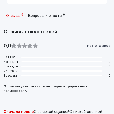
производителей, соответствующих требованиям Euro I – V
и VI где необходим уровень эксплуатационных свойств CK-
4 или ниже.
0
0
Отзывы
Вопросы и ответы
При использовании масел CK-4 с топливом, содержащим
более 15 ppm серы, необходимо руководствоваться
рекомендациями производителя двигателя по
Отзывы покупателей
межсервисным интервалам.
0,0
нет отзывов
5 звезд
0
4 звезды
0
3 звезды
0
2 звезды
0
1 звезда
0
Отзыв могут оставить только зарегистрированные
пользователи.
Сначала новые
С высокой оценкой
С низкой оценкой