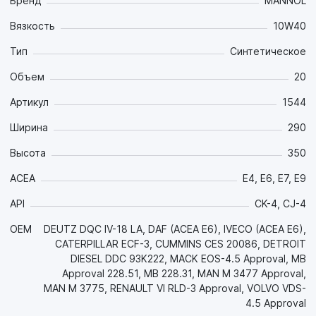
значительно продлевает ресурс техники на всех, даже
Бренд
MANNOL
самых экстремальных, режимах работы в широком
Вязкость
10W40
диапазоне температур окружающей среды и
обеспечивает существенную экономию топлива;
Тип
Синтетическое
- Стабильная синтетическая основа придает маслу
повышенную термоокислительную стабильность, что в
Объем
20
сочетании с превосходными моюще-диспергирующими
Артикул
1544
свойствами и низкой зольностью эффективно снижает
нагаро- и лакообразование, предотвращает образование
Ширина
290
отложений всех видов и поддерживает в идеальной
чистоте детали двигателя, особенно цилиндро-поршневой
Высота
350
группы, на протяжении всего интервала между заменами;
- Уникальная рецептура обеспечивает маслу стойкость к
ACEA
E4, E6, E7, E9
старению, а за счет пониженной испаряемости и
API
CK-4, CJ-4
повышенной температуры вспышки снижает расход масла
«на угар», что позволяет применять его в двигателях с
OEM
DEUTZ DQC IV-18 LA, DAF (ACEA E6), IVECO (ACEA E6),
увеличенным интервалом замены масла (Long Life до 60
CATERPILLAR ECF-3, CUMMINS CES 20086, DETROIT
000 км) и обычных;
DIESEL DDC 93K222, MACK EOS-4.5 Approval, MB
- За счёт синтетической основы оптимальной вязкости
Approval 228.51, MB 228.31, MAN M 3477 Approval,
обладает отличными низкотемпературными свойствами, в
MAN M 3775, RENAULT VI RLD-3 Approval, VOLVO VDS-
том числе низкой температурой застывания, что
4.5 Approval
обеспечивает превосходную прокачиваемость масла и