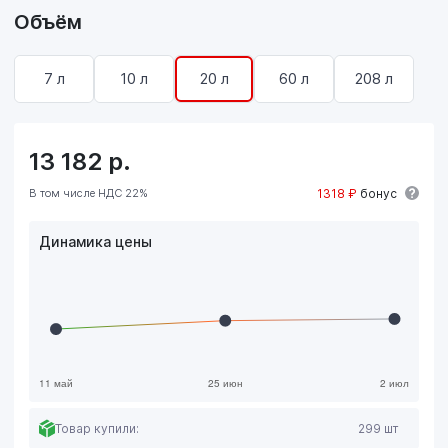
Объём
7 л
10 л
20 л
60 л
208 л
13 182
р.
В том числе НДС 22%
1318 ₽
бонус
Динамика цены
Товар купили:
299 шт