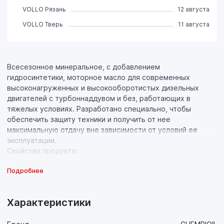
VOLLO Рязань
12 августа
VOLLO Тверь
11 августа
Всесезонное минеральное, с добавлением
гидросинтетики, моторное масло для современных
высоконагруженных и высокооборотистых дизельных
двигателей с турбоннаддувом и без, работающих в
тяжелых условиях. Разработано специально, чтобы
обеспечить защиту техники и получить от нее
максимальную отдачу вне зависимости от условий ее
эксплуатации.
Свойства продукта:
- Современные присадки в сочетании с минеральной
Подробнее
основой высочайшего качества, обладающей оптимальной
вязкостью в широком диапазоне температур,
обеспечивают отличные антифрикционные и
Характеристики
противоизносные свойства, что значительно продлевает
ресурс техники на всех, даже самых экстремальных,