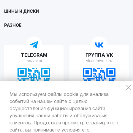
VOLLO Липецк
ШИНЫ И ДИСКИ
г. Липецк, улица Осипенко, д.8
Пн-Пт с 9:00 до 19:00 Сб-Вс с 10:00 до 19:00
РАЗНОЕ
VOLLO Рязань
TELEGRAM
ГРУППА VK
г. Рязань, улица Островского, д.109/2
t.me/volloru
vk.com/volloru
Пн-Пт с 9:00 до 20:00, Сб-Вс выходной
VOLLO Тверь
Мы используем файлы cookie для анализа
событий на нашем сайте с целью
г. Тверь, проспект Николая Корыткова, 17А
Пн-Пт с 9:00 до 19:00 Сб-Вс с 10:00 до 19:00
осуществления функционирования сайта,
улучшения нашей работы и обслуживания
Политика
конфиденциальности
клиентов. Продолжая просмотр страниц этого
Разработка
и продвижение — «SeoOlimp»
сайта, вы принимаете условия его