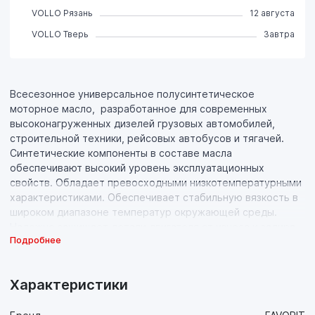
VOLLO Рязань
12 августа
VOLLO Тверь
Завтра
Всесезонное универсальное полусинтетическое
моторное масло, разработанное для современных
высоконагруженных дизелей грузовых автомобилей,
строительной техники, рейсовых автобусов и тягачей.
Синтетические компоненты в составе масла
обеспечивают высокий уровень эксплуатационных
свойств. Обладает превосходными низкотемпературными
характеристиками. Обеспечивает стабильную вязкость в
широком диапазоне температур окружающей среды.
Надежно защищает детали двигателя от износа и задира,
Подробнее
как при холодном старте, так и при высоких рабочих
температурах. Способствует экономичной работе
двигателя. Соответствует требованиям Euro I, II, III, IV.
Характеристики