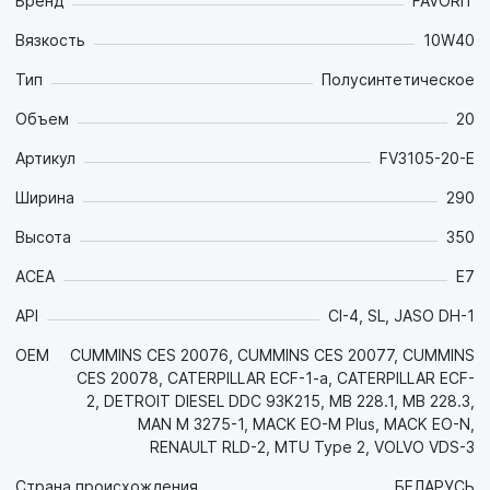
Бренд
FAVORIT
Вязкость
10W40
Тип
Полусинтетическое
Объем
20
Артикул
FV3105-20-E
Ширина
290
Высота
350
ACEA
E7
API
CI-4, SL, JASO DH-1
OEM
CUMMINS CES 20076, CUMMINS CES 20077, CUMMINS
CES 20078, CATERPILLAR ECF-1-a, CATERPILLAR ECF-
2, DETROIT DIESEL DDC 93K215, MB 228.1, MB 228.3,
MAN M 3275-1, MACK EO-M Plus, MACK EO-N,
RENAULT RLD-2, MTU Type 2, VOLVO VDS-3
Страна происхождения
БЕЛАРУСЬ