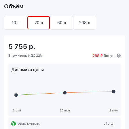
Объём
10 л
20 л
60 л
208 л
5 755
р.
В том числе НДС 22%
288 ₽
бонус
Динамика цены
Товар купили:
516 шт