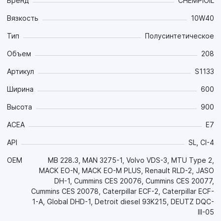
Свойства продукта:
Бренд
CHEMPIOIL
- Эстеровые компоненты в сочетании с
Вязкость
10W40
полусинтетической основой высочайшего качества,
соответствующей требованиям GLOBAL DHD-1,
Тип
Полусинтетическое
обладающей оптимальной вязкостью в широком
диапазоне температур, обеспечивают отличные
Объем
208
антифрикционные, противоизносные и противозадирные
Артикул
S1133
свойства, что значительно продлевает ресурс техники на
всех, даже самых экстремальных, режимах работы в
Ширина
600
широком диапазоне температур окружающей среды и
обеспечивает существенную экономию топлива;
Высота
900
- Эстеровые компоненты в сочетании с природными
антиоксидантами придают маслу повышенную
ACEA
E7
термоокислительную стабильность, что в сочетании с
API
SL, CI-4
превосходными моюще-диспергирующими свойствами
(TBN >10) и пониженной зольностью эффективно снижает
OEM
MB 228.3, MAN 3275-1, Volvo VDS-3, MTU Type 2,
нагаро- и лакообразование, предотвращает образование
MACK EO-N, MACK EO-M PLUS, Renault RLD-2, JASO
отложений всех видов и поддерживает в исключительной
DH-1, Cummins CES 20076, Cummins CES 20077,
чистоте детали двигателя на протяжении всего интервала
Cummins CES 20078, Caterpillar ECF-2, Caterpillar ECF-
между заменами;
1-A, Global DHD-1, Detroit diesel 93K215, DEUTZ DQC-
- Уникальная esters-содержащая рецептура обеспечивает
III-05
маслу стойкость к старению, а за счет пониженной