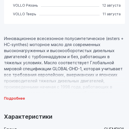
VOLLO Рязань
12 августа
VOLLO Тверь
11 августа
Инновационное всесезонное полусинтетическое (esters +
HC-synthes) моторное масло для современных
высоконагруженных и высокооборотистых дизельных
двигателей с турбоннаддувом и без, работающих в
тяжелых условиях. Масло соответствует Глобальной
мировой спецификации GLOBAL-DHD-1, которая учитывает
все требования европейских, американских и японских
производителей тяжелых дизельных двигателей,
произведенными начиная с 1998 года, работающих в
тяжелых условиях с увеличенными пробегами между
Подробнее
сменами масла и выполняющих действующие нормы по
содержанию токсичных веществ в отработавших газах и
установленных на большегрузных автомобилях (более 3,9
Характеристики
тонн).