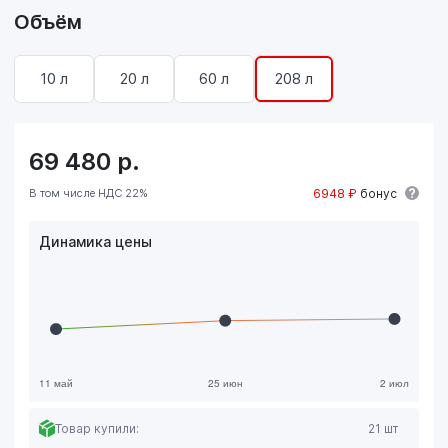
Объём
10 л
20 л
60 л
208 л
69 480
р.
В том числе НДС 22%
6948 ₽
бонус
Динамика цены
Товар купили:
21 шт