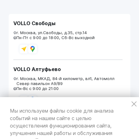
VOLLO Свободы
г. Москва, ул.Свободы, д.35, стр.14
Пн-Пт с 9:00 до 18:00, Сб-Вс выходной
VOLLO Алтуфьево
г. Москва, МКАД, 84-й километр, вл1, Автомолл
Север павильон А9/В9
Пн-Вс с 9:00 до 21:00
Мы используем файлы cookie для анализа
событий на нашем сайте с целью
VOLLO Кунцево
осуществления функционирования сайта,
г. Москва, МКАД 55-й километр, строение 31
улучшения нашей работы и обслуживания
павильон 5