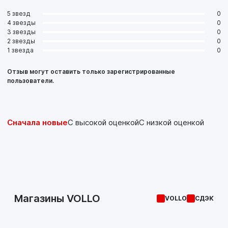
межсервисным интервалам.
5 звезд
0
4 звезды
0
3 звезды
0
2 звезды
0
1 звезда
0
Отзыв могут оставить только зарегистрированные
пользователи.
Сначала новые
С высокой оценкой
С низкой оценкой
Магазины VOLLO
VOLLO
СДЭК