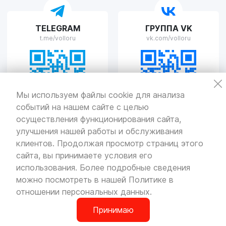
VOLLO Рязань
TELEGRAM
ГРУППА VK
г. Рязань, улица Островского, д.109/2
t.me/volloru
vk.com/volloru
Пн-Пт с 9:00 до 20:00, Сб-Вс выходной
VOLLO Тверь
Мы используем файлы cookie для анализа
событий на нашем сайте с целью
г. Тверь, проспект Николая Корыткова, 17А
Пн-Пт с 9:00 до 19:00 Сб-Вс с 10:00 до 19:00
осуществления функционирования сайта,
улучшения нашей работы и обслуживания
Политика
конфиденциальности
клиентов. Продолжая просмотр страниц этого
Разработка
и продвижение — «SeoOlimp»
сайта, вы принимаете условия его
использования. Более подробные сведения
© Все права защищены.
Информация сайта защищена законом
можно посмотреть в нашей
Политике в
об авторских правах.
отношении персональных данных
.
Принимаю
0