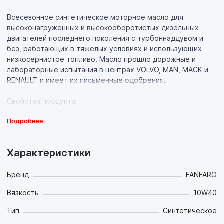
Всесезонное синтетическое моторное масло для
высоконагруженных и высокооборотистых дизельных
двигателей последнего поколения с турбоннаддувом и
без, работающих в тяжелых условиях и использующих
низкосернистое топливо. Масло прошло дорожные и
лабораторные испытания в центрах VOLVO, MAN, MACK и
RENAULT и имеет их письменные одобрения.
Свойства продукта:
- Синтетическая основа высочайшего качества с
Подробнее
инновационном пакетом присадок, обладающая
идеальной вязкостью в широком диапазоне температур,
обеспечивают непревзойдённые антифрикционные,
Характеристики
противоизносные и противозадирные свойства, что
значительно продлевает ресурс техники на всех, даже
самых экстремальных, режимах работы в широком
Бренд
FANFARO
диапазоне температур окружающей среды и
Вязкость
10W40
обеспечивает существенную экономию топлива;
- Стабильная синтетическая основа придает маслу
Тип
Синтетическое
повышенную термоокислительную стабильность, что в