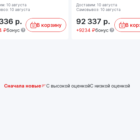
дополнительные требования к моторным
м: 10 августа
Доставим: 10 августа
маслам согласно спецификации Renault RN
воз: 10 августа
Самовывоз: 10 августа
0720.
 336
р.
92 337
р.
Масло не предназначено для использования в
В корзину
В кор
тяжелых грузовиках и иной подобной техник
4 ₽
бонус
+9234 ₽
бонус
Сначала новые
С высокой оценкой
С низкой оценкой