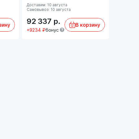
Доставим: 10 августа
Доставим: 
Самовывоз: 10 августа
Самовывоз:
92 337
р.
91 04
зину
В корзину
+9234 ₽
бонус
+4552 ₽
б