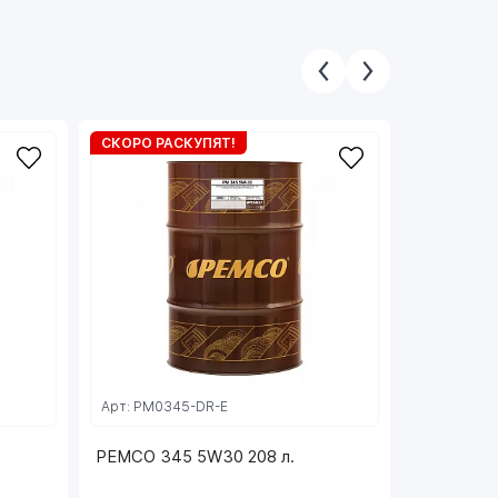
СКОРО РАСКУПЯТ!
СКОРО РА
Арт: PM0345-DR-E
Арт: FF670
PEMCO 345 5W30 208 л.
6701 FAN