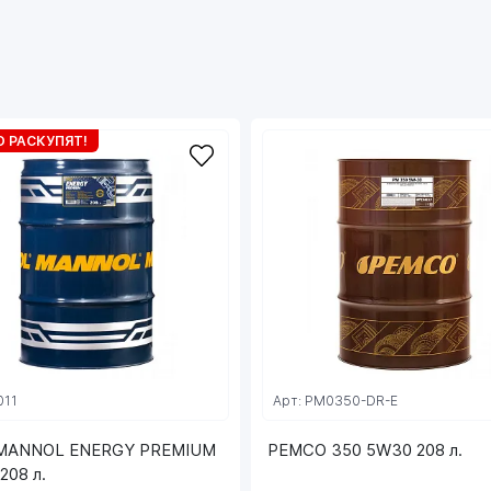
старению;
- Совместимо со всеми системами
нейтрализации отработавших газов, DPF, TWC,
EGR и SCR за счет применения технологии Low
SAPS;
- Подходит для двигателей, работающих на
 РАСКУПЯТ!
сжиженном природном (LNG) и нефтяном
(LPG) газе.
Предназначено для бензиновых и дизельных
двигателей легковых автомобилей и легких
грузовиков европейских и других
производителей соответствующих стандартам
EURO III, IV, V оборудованных катализаторами
(TWC) и сажевыми фильтрами (DFP/FAP), где
рекомендовано масло SAE 5W-30,
соответствующее ACEA C4.
011
Арт: PM0350-DR-E
Рекомендовано для применения в двигателях
 MANNOL ENERGY PREMIUM
PEMCO 350 5W30 208 л.
автомобилей Renault предъявляющих
208 л.