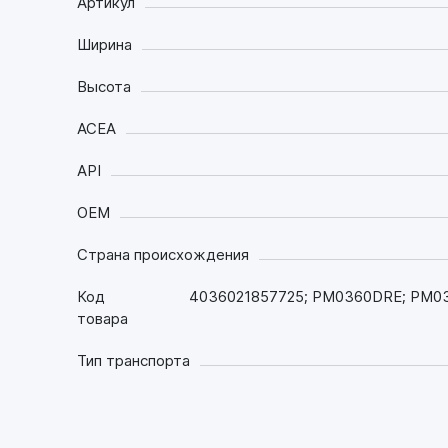
Артикул
Ширина
Высота
ACEA
API
OEM
Страна происхождения
Код
4036021857725; PM0360DRE; PM0
товара
Тип транспорта