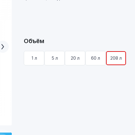
Объём
1 л
5 л
20 л
60 л
208 л