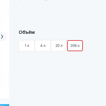
Объём
1 л
4 л
20 л
208 л