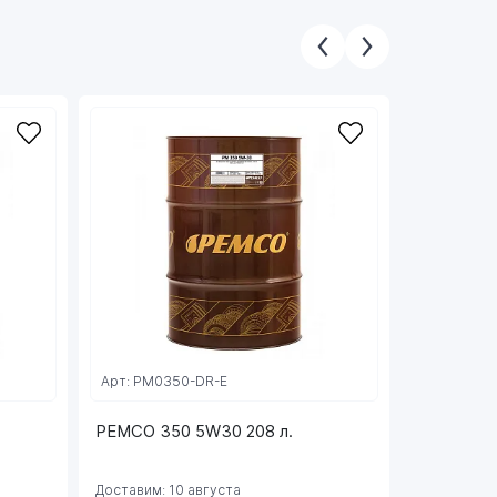
СКОРО РА
Арт: PM0350-DR-E
Арт: PM03
PEMCO 350 5W30 208 л.
PEMCO 34
Доставим: 10 августа
Доставим: 