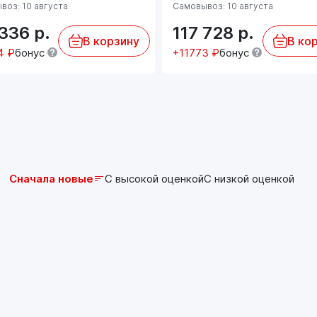
спецификациям).
воз: 10 августа
Самовывоз: 10 августа
Масло не предназначено для использования в
 336
р.
117 728
р.
тяжелых грузовиках и иной подобной технике!
В корзину
В ко
4 ₽
бонус
+11773 ₽
бонус
Сначала новые
С высокой оценкой
С низкой оценкой