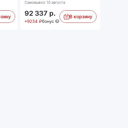
Самовывоз: 10 августа
Самовывоз:
92 337
р.
92 33
рзину
В корзину
+9234 ₽
бонус
+9234 ₽
б