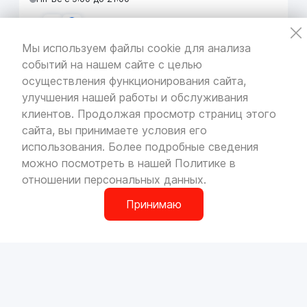
Мы используем файлы cookie для анализа
событий на нашем сайте с целью
VOLLO Кунцево
осуществления функционирования сайта,
г. Москва, МКАД 55-й километр, строение 31
улучшения нашей работы и обслуживания
павильон 5
Пн-Вс с 9:00 до 19:00
клиентов. Продолжая просмотр страниц этого
сайта, вы принимаете условия его
использования. Более подробные сведения
можно посмотреть в нашей
Политике в
отношении персональных данных
.
VOLLO Брянск
г. Брянск, Московский проезд, д.4
Принимаю
Пн-Пт с 9:00 до 19:00 Сб-Вс с 10:00 до 19:00
0
О компании
Сотрудничество
Наши магазины
Вакансии
VOLLO Владимир
Доставка и оплата
Контакты
г. Владимир, Московское шоссе, д.5/1