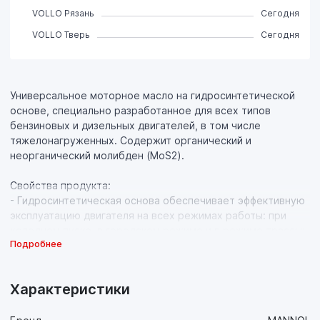
VOLLO Рязань
Сегодня
VOLLO Тверь
Сегодня
Универсальное моторное масло на гидросинтетической
основе, специально разработанное для всех типов
бензиновых и дизельных двигателей, в том числе
тяжелонагруженных. Содержит органический и
неорганический молибден (MoS2).
Свойства продукта:
- Гидросинтетическая основа обеспечивает эффективную
эксплуатацию двигателя на всех режимах работы: при
холодном пуске, в городском режиме и в режиме трассы;
Подробнее
- Содержит органический и неорганический молибден,
обеспечивающий уникальные антифрикционные и
противозадирные свойства. Эффективно снижает износ на
Характеристики
всех режимах работы двигателя за счет формирования на
сопряженных поверхностях трения уникальной защитной