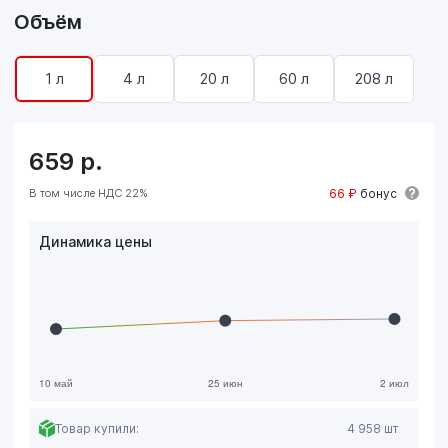
Объём
1 л
4 л
20 л
60 л
208 л
659
р.
В том числе НДС 22%
66 ₽
бонус
Динамика цены
Товар купили:
4 958 шт