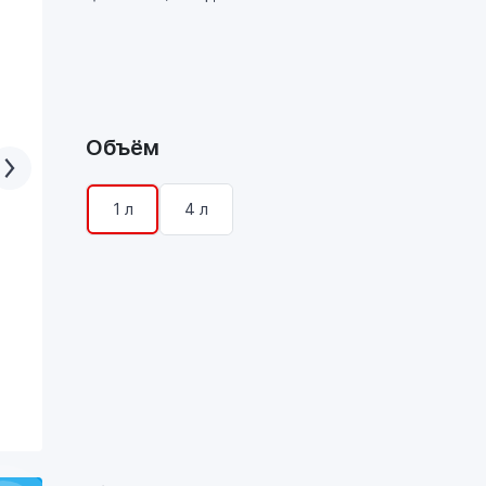
Объём
1 л
4 л