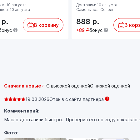
• RENULT
м: 10 августа
Доставим: 10 августа
Идеальное решение для транспортных средств
воз: 10 августа
Самовывоз: Сегодня
с современными технологиями, такими как
8
р.
888
р.
прямой впрыск, турбонаддув и система «старт/
В корзину
В кор
стоп»
бонус
+89 ₽
бонус
Выбирайте LOPAL 1 Smart ESF XP SP 5W-30 и
будьте уверены в надежности своего
двигателя!
Сначала новые
С высокой оценкой
С низкой оценкой
19.03.2026
Отзыв с сайта партнера
Комментарий:
Масло доставили быстро. Проверил его по коду показало ч
Фото: