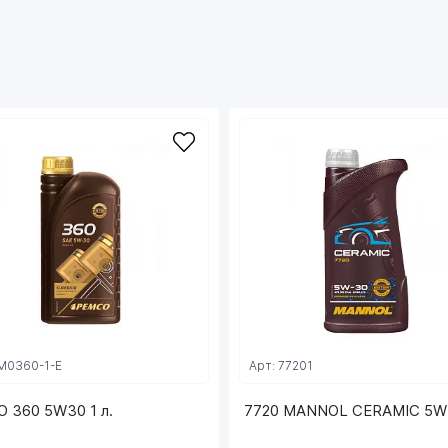
температурах позволяет маслу сохранять
оптимальную вязкость даже в самых суровых
условиях эксплуатации. Предотвращает
образование отложений и шлама, продлевая
срок службы двигателя.
Подходит для широкого спектра автомобилей:
Рекомендовано для использования в
автомобилях таких брендов, как
• BAIC
• BMW
• BYD
• CHANGAN
• CHERY
• GEELY
• GREAT WALL
• JAC
PM0360-1-E
Арт: 77201
• MERCEDES-BENZ
• OPEL
 360 5W30 1 л.
7720 MANNOL CERAMIC 5W3
• PSA