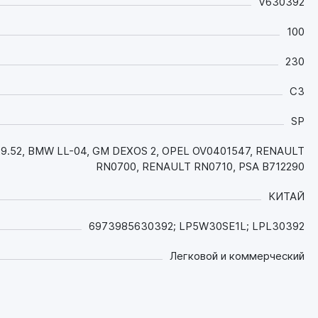
V630392
Превосходная защита: благодаря
100
инновационной формуле с
высокоэффективными присадками, LOPAL 1
230
Smart ESF XP SP 5W-30 защищает ваш
C3
двигатель от износа и образования отложений.
Оно устойчиво к окислению и сохраняет свои
SP
свойства на протяжении всего срока
эксплуатации.
 229.52, BMW LL-04, GM DEXOS 2, OPEL OV0401547, RENAULT
RN0700, RENAULT RN0710, PSA B712290
Идеальный выбор для турбомоторов:
специально разработано для двигателей с
КИТАЙ
турбонаддувом и системами прямого впрыска.
Обладает низким содержанием сульфатной
6973985630392; LP5W30SE1L; LPL30392
золы, что помогает поддерживать чистоту
систем фильтрации выхлопных газов и снижать
Легковой и коммерческий
вредные выбросы.
Эффективность при любых условиях: Высокая
стойкость к окислению при экстремальных