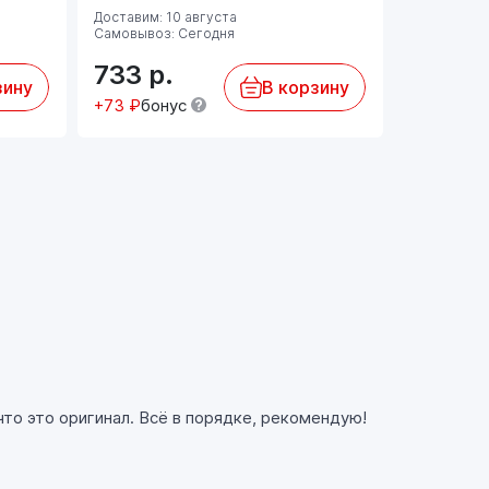
Доставим: 10 августа
Доставим: 
Самовывоз: Сегодня
Самовывоз:
733
р.
733
р
зину
В корзину
+73 ₽
бонус
+73 ₽
бон
то это оригинал. Всё в порядке, рекомендую!