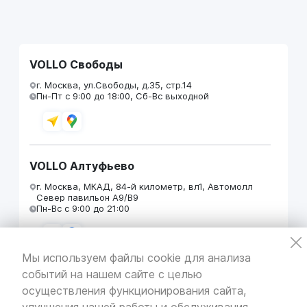
VOLLO Свободы
г. Москва, ул.Свободы, д.35, стр.14
Пн-Пт с 9:00 до 18:00, Сб-Вс выходной
VOLLO Алтуфьево
г. Москва, МКАД, 84-й километр, вл1, Автомолл
Север павильон А9/В9
Пн-Вс с 9:00 до 21:00
Мы используем файлы cookie для анализа
событий на нашем сайте с целью
VOLLO Кунцево
осуществления функционирования сайта,
г. Москва, МКАД 55-й километр, строение 31