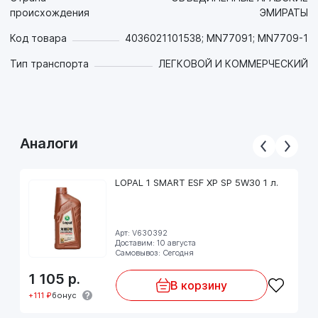
происхождения
ЭМИРАТЫ
Предназначен для многоклапанных бензиновых двигателей
Код товара
4036021101538; MN77091; MN7709-1
легковых автомобилей, внедорожников, фургонов и легких
грузовых автомобилей, а также легких коммерческих
Тип транспорта
ЛЕГКОВОЙ И КОММЕРЧЕСКИЙ
автомобилей, где требуется уровень производительности
API SN Plus (API SN), C2, A5 / B5.
Масло не подходит для использования в тяжелых
грузовых автомобилях и аналогичных транспортных
средствах!
Аналоги
LOPAL 1 SMART ESF XP SP 5W30 1 л.
Арт: V630392
Доставим: 10 августа
Самовывоз: Сегодня
1 105
р.
В корзину
+111 ₽
бонус