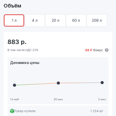
Объём
1 л
4 л
20 л
60 л
208 л
883
р.
В том числе НДС 22%
88 ₽
бонус
Динамика цены
Товар купили:
1 234 шт