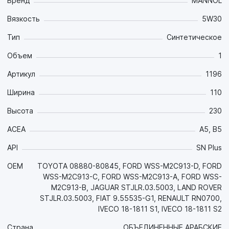
антифрикционным свойствам;
Бренд
MANNOL
- Обеспечивает легкий холодный пуск благодаря отличной
Вязкость
5W30
прокачиваемостью, что существенно снижает запуска
двигателя износ;
Тип
Синтетическое
- полностью синтетическая база обеспечивает низкая
испаряемость и низкий расход масла для отходов;
Объем
1
- отличные моющие и диспергирующие свойства и
Артикул
1196
высокая термоокислительная стабильность эффективно
предотвратить все виды депозитов и сохранить детали
Ширина
110
двигателя в исключительной чистоте на протяжении всего
интервала замены масла;
Высота
230
- эффективно противостоит старению за счет высокой
термоокислительной стабильностью, что продлевает
ACEA
A5, B5
интервал замены масла;
API
SN Plus
- Уникальная рецептура масла сводит к минимуму эффект
преждевременного воспламенения топливной смеси LSPI
OEM
TOYOTA 08880-80845, FORD WSS-M2C913-D, FORD
(Низкоскоростное предварительное воспламенение) в
WSS-M2C913-C, FORD WSS-M2C913-A, FORD WSS-
двигателях с непосредственным впрыском и
M2C913-B, JAGUAR STJLR.03.5003, LAND ROVER
турбонагнетателем;
STJLR.03.5003, FIAT 9.55535-G1, RENAULT RN0700,
-Совместимость со всеми системами доочистки
IVECO 18-1811 S1, IVECO 18-1811 S2
выхлопных газов, включая DPF, TWC, EGR и SCR, благодаря
технологии Mid SAPS.
Страна
ОБЪЕДИНЕННЫЕ АРАБСКИЕ