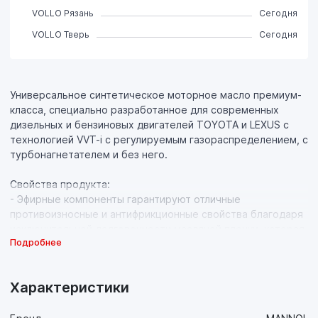
VOLLO Рязань
Сегодня
VOLLO Тверь
Сегодня
Универсальное синтетическое моторное масло премиум-
класса, специально разработанное для современных
дизельных и бензиновых двигателей TOYOTA и LEXUS с
технологией VVT-i с регулируемым газораспределением, с
турбонагнетателем и без него.
Свойства продукта:
- Эфирные компоненты гарантируют отличные
противоизносные и антифрикционные свойства благодаря
исключительной долговечности масляной пленки, которая
Подробнее
в сочетании с отличной прокачиваемостью значительно
увеличивает срок службы двигателя даже в двигателях с
системами старт-стоп;
Характеристики
-Значительно экономит топливо благодаря пониженной
высокотемпературной вязкости (HTHS) и уникальным