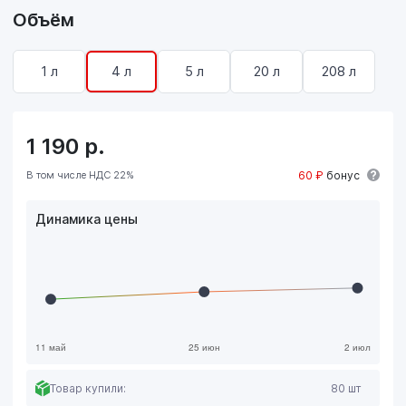
Объём
1 л
4 л
5 л
20 л
208 л
1 190
р.
В том числе НДС 22%
60 ₽
бонус
Динамика цены
Товар купили:
80 шт