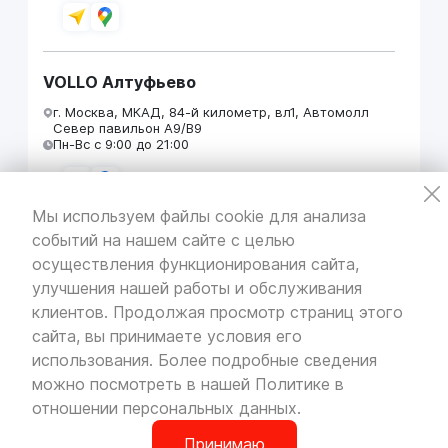
VOLLO Алтуфьево
г. Москва, МКАД, 84-й километр, вл1, Автомолл
Север павильон А9/В9
Пн-Вс с 9:00 до 21:00
Мы используем файлы cookie для анализа
событий на нашем сайте с целью
VOLLO Кунцево
осуществления функционирования сайта,
г. Москва, МКАД 55-й километр, строение 31
улучшения нашей работы и обслуживания
павильон 5
Пн-Вс с 9:00 до 19:00
клиентов. Продолжая просмотр страниц этого
сайта, вы принимаете условия его
использования. Более подробные сведения
можно посмотреть в нашей
Политике в
отношении персональных данных
.
VOLLO Брянск
г. Брянск, Московский проезд, д.4
Принимаю