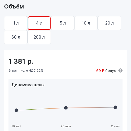
Объём
1 л
4 л
5 л
10 л
20 л
60 л
208 л
1 381
р.
В том числе НДС 22%
69 ₽
бонус
Динамика цены