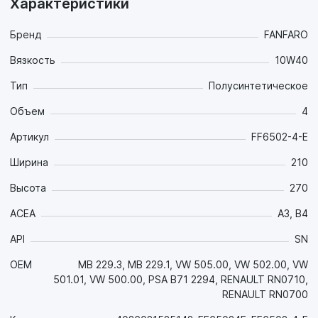
Характеристики
Бренд
FANFARO
Вязкость
10W40
Тип
Полусинтетическое
Объем
4
Артикул
FF6502-4-E
Ширина
210
Высота
270
ACEA
A3, B4
API
SN
OEM
MB 229.3, MB 229.1, VW 505.00, VW 502.00, VW
501.01, VW 500.00, PSA B71 2294, RENAULT RN0710,
RENAULT RN0700