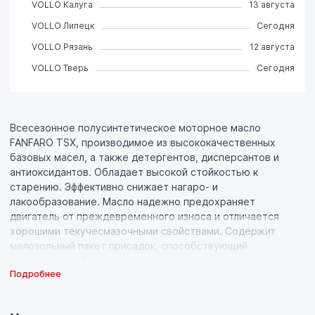
VOLLO Калуга
13 августа
VOLLO Липецк
Сегодня
VOLLO Рязань
12 августа
VOLLO Тверь
Сегодня
Всесезонное полусинтетическое моторное масло
FANFARO TSX, производимое из высококачественных
базовых масел, а также детергентов, дисперсантов и
антиоксидантов. Обладает высокой стойкостью к
старению. Эффективно снижает нагаро- и
лакообразование. Масло надежно предохраняет
двигатель от преждевременного износа и отличается
хорошими текучесмазочными свойствами. Содержит
малозольный пакет присадок, способствующий
продлению рабочего ресурса катализатора дожига
Подробнее
отработавших газов. Масло предназначается для
бензиновых и дизельных двигателей.