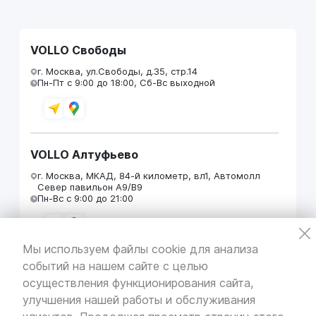
VOLLO Свободы
г. Москва, ул.Свободы, д.35, стр.14
Пн-Пт с 9:00 до 18:00, Сб-Вс выходной
VOLLO Алтуфьево
г. Москва, МКАД, 84-й километр, вл1, Автомолл
Север павильон А9/В9
Пн-Вс с 9:00 до 21:00
Мы используем файлы cookie для анализа
событий на нашем сайте с целью
VOLLO Кунцево
осуществления функционирования сайта,
г. Москва, МКАД 55-й километр, строение 31
улучшения нашей работы и обслуживания
павильон 5
Пн-Вс с 9:00 до 19:00