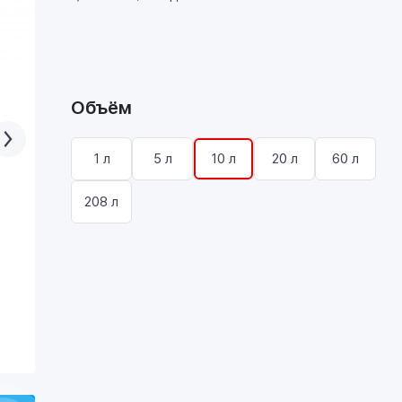
Объём
1 л
5 л
10 л
20 л
60 л
208 л