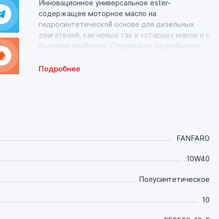
Инновационное универсальное ester-
содержащее моторное масло на
гидросинтетической основе для дизельных
двигателей, как новых так и «старых» марок и с
большим пробегом. Специально разработано
для двигателей, оснащенных турбонаддувом.
Подробнее
Свойства продукта:
- Ester-технология и гидросинтетическая
основа с расширенным диапазоном вязкостно-
температурных свойств обеспечивает
эффективную эксплуатацию двигателя на всех
режимах работы: при холодном пуске, в
FANFARO
городском режиме, в режиме трассы, а также
при повышенной нагрузке (при езде по
10W40
бездорожью, в гору, движении с прицепом,
максимальной загрузке) и при высоких
Полусинтетическое
температурах окружающей среды:
- Отлично подходит для активной езды и не
10
теряет своих свойств при применении топлива
переменного качества (с содержанием серы