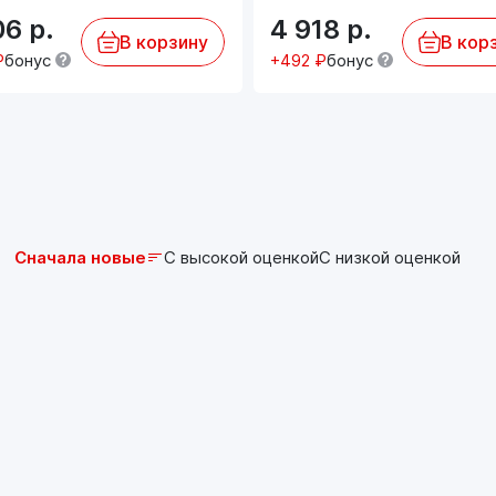
06
р.
4 918
р.
В корзину
В кор
₽
бонус
+492 ₽
бонус
Сначала новые
С высокой оценкой
С низкой оценкой