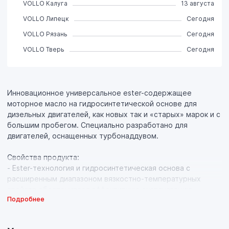
VOLLO Калуга
13 августа
VOLLO Липецк
Сегодня
VOLLO Рязань
Сегодня
VOLLO Тверь
Сегодня
Инновационное универсальное ester-содержащее
моторное масло на гидросинтетической основе для
дизельных двигателей, как новых так и «старых» марок и с
большим пробегом. Специально разработано для
двигателей, оснащенных турбонаддувом.
Свойства продукта:
- Ester-технология и гидросинтетическая основа с
расширенным диапазоном вязкостно-температурных
свойств обеспечивает эффективную эксплуатацию
Подробнее
двигателя на всех режимах работы: при холодном пуске, в
городском режиме, в режиме трассы, а также при
повышенной нагрузке (при езде по бездорожью, в гору,