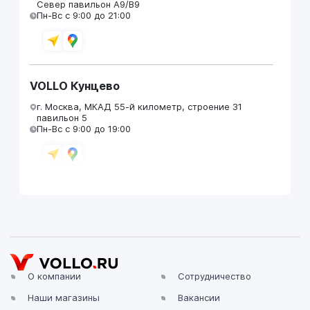
Север павильон А9/В9
Пн-Вс с 9:00 до 21:00
VOLLO Кунцево
г. Москва, МКАД 55-й километр, строение 31
павильон 5
Пн-Вс с 9:00 до 19:00
VOLLO Брянск
г. Брянск, Московский проезд, д.4
Пн-Пт с 9:00 до 19:00 Сб-Вс с 10:00 до 19:00
О компании
Сотрудничество
Наши магазины
Вакансии
VOLLO Владимир