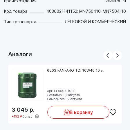
происхождения
ЭМИРАТЫ
- Возможно использование в бензиновых двигателях.
Код товара
4036021141152; MN750410; MN7504-10
Предназначено для дизельных двигателей широкого парка
Тип транспорта
ЛЕГКОВОЙ И КОММЕРЧЕСКИЙ
автомобилей (легковых, легких внедорожников,
микроавтобусов и легких грузовиков) европейских и
других производителей.
Рекомендовано для применения в двигателях
автомобилей Daimler, VW предъявляющих дополнительные
Аналоги
требования к моторным маслам (согласно указанным выше
спецификациям).
6503 FANFARO TDI 10W40 10 л.
Арт: FF6503-10-E
Доставим: 12 августа
Самовывоз: 12 августа
3 045
р.
В корзину
+152 ₽
бонус