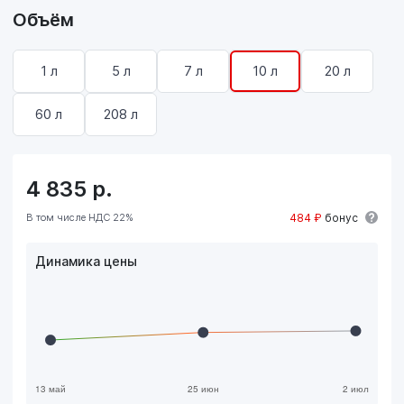
Объём
1 л
5 л
7 л
10 л
20 л
60 л
208 л
4 835
р.
В том числе НДС 22%
484 ₽
бонус
Динамика цены