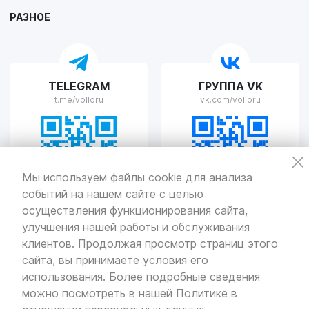
Пн-Пт с 9:00 до 19:00 Сб-Вс с 10:00 до 19:00
РАЗНОЕ
VOLLO Рязань
TELEGRAM
ГРУППА VK
г. Рязань, улица Островского, д.109/2
t.me/volloru
vk.com/volloru
Пн-Пт с 9:00 до 20:00, Сб-Вс выходной
VOLLO Тверь
Мы используем файлы cookie для анализа
событий на нашем сайте с целью
г. Тверь, проспект Николая Корыткова, 17А
Пн-Пт с 9:00 до 19:00 Сб-Вс с 10:00 до 19:00
осуществления функционирования сайта,
улучшения нашей работы и обслуживания
Политика
конфиденциальности
клиентов. Продолжая просмотр страниц этого
Разработка
и продвижение — «SeoOlimp»
сайта, вы принимаете условия его
использования. Более подробные сведения
© Все права защищены.
Информация сайта защищена законом
можно посмотреть в нашей
Политике в
об авторских правах.