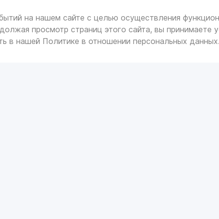
бытий на нашем сайте с целью осуществления функцион
должая просмотр страниц этого сайта, вы принимаете у
ть в нашей
Политике в отношении персональных данных
 И АВТОХИМИЯ
АВТОЗАПЧАСТИ
00
иссионные масла
Автосвет
изы
Запчасти для ТО
00
ические жидкости и масла
Тормозная система
ти омывателя
УХОД ЗА АВТОМОБИЛЕ
герметики
Ароматизаторы
ые масла