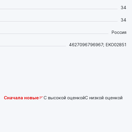
34
34
Россия
4627096796967; EKO02851
Сначала новые
С высокой оценкой
С низкой оценкой