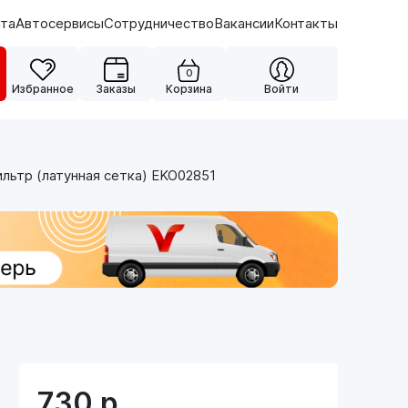
ата
Автосервисы
Сотрудничество
Вакансии
Контакты
0
Избранное
Заказы
Корзина
Войти
льтр (латунная сетка) EKO02851
730
р.