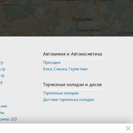
Автохимия и Автокосметика
тр
Присадки
ьтр
Клеи, Смазки, Герметики
ьтр
тр
Тормозные колодки и диски
Тормозные колодки
Датчики тормозных колодок
ания
мпы
лампы LED