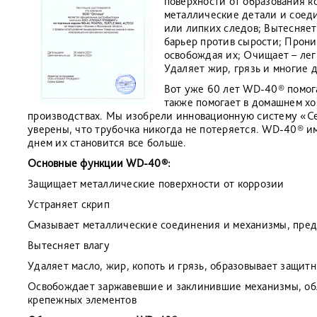
поверхности от образования к
металлические детали и соед
или липких следов; Вытесняет
барьер против сырости; Прон
освобождая их; Очищает – лег
Удаляет жир, грязь и многие 
Вот уже 60 лет WD-40® помог
также помогает в домашнем хо
производствах. Мы изобрели инновационную систему «Се
уверены, что трубочка никогда не потеряется. WD-40® и
днем их становится все больше.
Основные функции WD-40®:
Защищает металлические поверхности от коррозии
Устраняет скрип
Смазывает металлические соединения и механизмы, пре
Вытесняет влагу
Удаляет масло, жир, копоть и грязь, образовывает защит
Освобождает заржавевшие и заклинившие механизмы, об
крепежных элементов