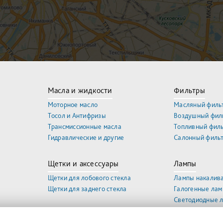
Масла и жидкости
Фильтры
Моторное масло
Масляный филь
Тосол и Антифризы
Воздушный фил
Трансмиссионные масла
Топливный фил
Гидравлические и другие
Салонный филь
Щетки и аксессуары
Лампы
Щетки для лобового стекла
Лампы накалив
Щетки для заднего стекла
Галогенные ла
Светодиодные 