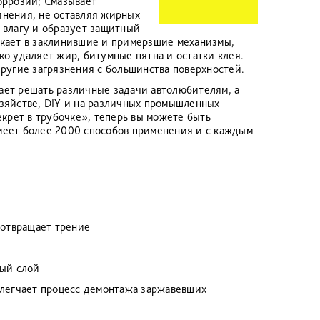
оррозии; Смазывает
инения, не оставляя жирных
 влагу и образует защитный
икает в заклинившие и примерзшие механизмы,
ко удаляет жир, битумные пятна и остатки клея.
другие загрязнения с большинства поверхностей.
ает решать различные задачи автолюбителям, а
зяйстве, DIY и на различных промышленных
крет в трубочке», теперь вы можете быть
меет более 2000 способов применения и с каждым
дотвращает трение
ный слой
легчает процесс демонтажа заржавевших