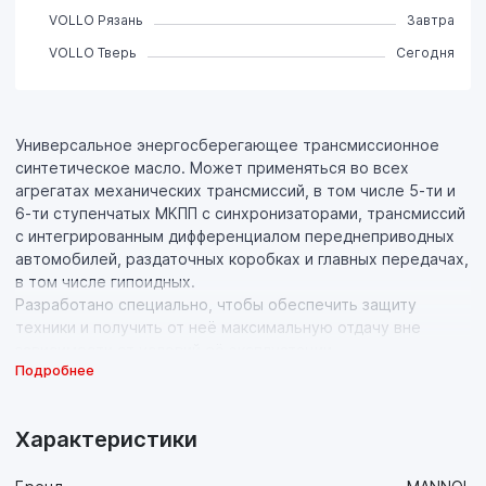
VOLLO Рязань
Завтра
VOLLO Тверь
Сегодня
Универсальное энергосберегающее трансмисcионное
синтетическое масло. Может применяться во всех
агрегатах механических трансмиссий, в том числе 5-ти и
6-ти ступенчатых МКПП с синхронизаторами, трансмиссий
с интегрированным дифференциалом переднеприводных
автомобилей, раздаточных коробках и главных передачах,
в том числе гипоидных.
Разработано специально, чтобы обеспечить защиту
техники и получить от неё максимальную отдачу вне
зависимости от условий её эксплуатации.
Подробнее
Свойства продукта:
- Маловязкая синтетическая основа высочайшего
Характеристики
качества, обладающая идеальной вязкостью в
необходимом диапазоне температур, в сочетании с