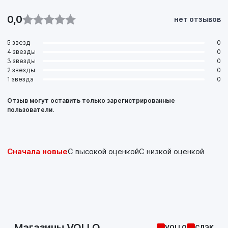
0,0
нет отзывов
5 звезд
0
4 звезды
0
3 звезды
0
2 звезды
0
1 звезда
0
Отзыв могут оставить только зарегистрированные
пользователи.
Сначала новые
С высокой оценкой
С низкой оценкой
Магазины VOLLO
VOLLO
СДЭК