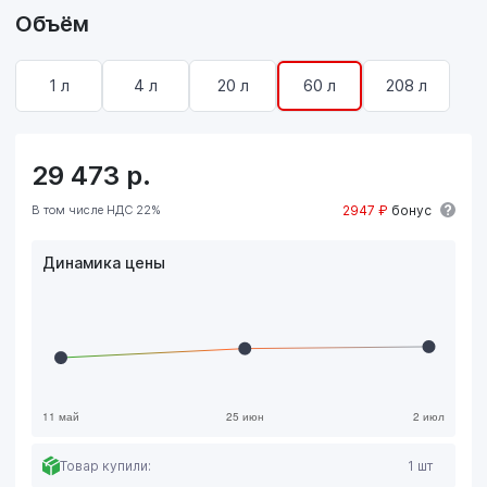
Объём
1 л
4 л
20 л
60 л
208 л
29 473
р.
В том числе НДС 22%
2947 ₽
бонус
Динамика цены
Товар купили:
1 шт