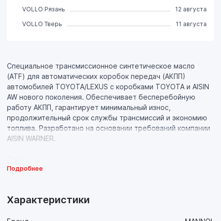
VOLLO Рязань
12 августа
VOLLO Тверь
11 августа
Специальное трансмиссионное синтетическое масло
(ATF) для автоматических коробок передач (АКПП)
автомобилей TOYOTA/LEXUS c коробками TOYOTA и AISIN
AW нового поколения. Обеспечивает бесперебойную
работу АКПП, гарантирует минимальный износ,
продолжительный срок службы трансмиссий и экономию
топлива. Разработано на основании требований компании
AISIN WARNER.
Свойства продукта:
Подробнее
- Синтетическая основа высочайшего качества со
стабильно высоким индексом вязкости в комбинации с
многофункциональным пакетом присадок сохраняет все
Характеристики
свои свойства в широком диапазоне температур:
обеспечивает хорошие смазочные свойства при низких