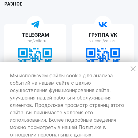
РАЗНОЕ
VOLLO Рязань
TELEGRAM
ГРУППА VK
г. Рязань, улица Островского, д.109/2
t.me/volloru
vk.com/volloru
Пн-Пт с 9:00 до 20:00, Сб-Вс выходной
VOLLO Тверь
Мы используем файлы cookie для анализа
событий на нашем сайте с целью
г. Тверь, проспект Николая Корыткова, 17А
Пн-Пт с 9:00 до 19:00 Сб-Вс с 10:00 до 19:00
осуществления функционирования сайта,
улучшения нашей работы и обслуживания
Политика
конфиденциальности
клиентов. Продолжая просмотр страниц этого
Разработка
и продвижение — «SeoOlimp»
сайта, вы принимаете условия его
использования. Более подробные сведения
© Все права защищены.
Информация сайта защищена законом
можно посмотреть в нашей
Политике в
об авторских правах.
отношении персональных данных
.