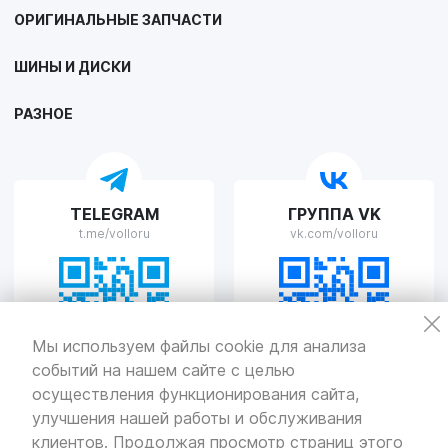
ОРИГИНАЛЬНЫЕ ЗАПЧАСТИ
VOLLO Липецк
ШИНЫ И ДИСКИ
г. Липецк, улица Осипенко, д.8
Пн-Пт с 9:00 до 19:00 Сб-Вс с 10:00 до 19:00
РАЗНОЕ
VOLLO Рязань
TELEGRAM
ГРУППА VK
г. Рязань, улица Островского, д.109/2
t.me/volloru
vk.com/volloru
Пн-Пт с 9:00 до 20:00, Сб-Вс выходной
VOLLO Тверь
Мы используем файлы cookie для анализа
событий на нашем сайте с целью
г. Тверь, проспект Николая Корыткова, 17А
Пн-Пт с 9:00 до 19:00 Сб-Вс с 10:00 до 19:00
осуществления функционирования сайта,
улучшения нашей работы и обслуживания
Политика
конфиденциальности
клиентов. Продолжая просмотр страниц этого