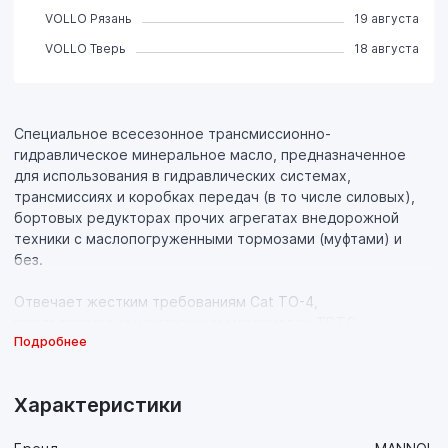
VOLLO Рязань
19 августа
VOLLO Тверь
18 августа
Специальное всесезонное трансмиссионно-
гидравлическое минеральное масло, предназначенное
для использования в гидравлических системах,
трансмиссиях и коробках передач (в то числе силовых),
бортовых редукторах прочих агрегатах внедорожной
техники с маслопогруженными тормозами (муфтами) и
без.
Отвечает жестким требованиям Cat TO-4,
предъявляемым к смазочным материалам TDTO
Подробнее
(Transmission/Drive Train Oil) компанией Caterpillar.
Спецификция TO-4 является отраслевым эталоном.
Спецификация определяет эксплуатационные требования,
Характеристики
предъявляемый к гидравлическим жидкостям и
трансмиссионным маслам для их применения в технике