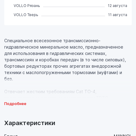
VOLLO Рязань
12 августа
VOLLO Тверь
11 августа
Специальное всесезонное трансмиссионно-
гидравлическое минеральное масло, предназначенное
для использования в гидравлических системах,
трансмиссиях и коробках передач (в то числе силовых),
бортовых редукторах прочих агрегатах внедорожной
техники с маслопогруженными тормозами (муфтами) и
без.
Отвечает жестким требованиям Cat TO-4,
предъявляемым к смазочным материалам TDTO
Подробнее
(Transmission/Drive Train Oil) компанией Caterpillar.
Спецификция TO-4 является отраслевым эталоном.
Спецификация определяет эксплуатационные требования,
Характеристики
предъявляемый к гидравлическим жидкостям и
трансмиссионным маслам для их применения в технике