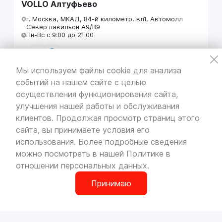
VOLLO Алтуфьево
г. Москва, МКАД, 84-й километр, вл1, Автомолл
Север павильон А9/В9
Пн-Вс с 9:00 до 21:00
Мы используем файлы cookie для анализа
событий на нашем сайте с целью
VOLLO Кунцево
осуществления функционирования сайта,
г. Москва, МКАД 55-й километр, строение 31
улучшения нашей работы и обслуживания
павильон 5
Пн-Вс с 9:00 до 19:00
клиентов. Продолжая просмотр страниц этого
сайта, вы принимаете условия его
использования. Более подробные сведения
можно посмотреть в нашей
Политике в
отношении персональных данных
.
VOLLO Брянск
г. Брянск, Московский проезд, д.4
Принимаю
Пн-Пт с 9:00 до 19:00 Сб-Вс с 10:00 до 19:00
0
О компании
Сотрудничество