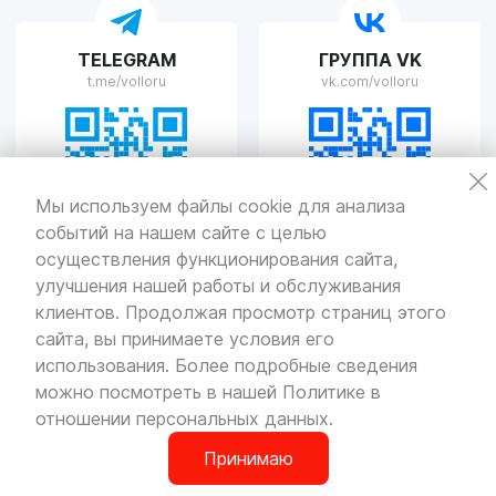
VOLLO Рязань
TELEGRAM
ГРУППА VK
г. Рязань, улица Островского, д.109/2
t.me/volloru
vk.com/volloru
Пн-Пт с 9:00 до 20:00, Сб-Вс выходной
VOLLO Тверь
Мы используем файлы cookie для анализа
событий на нашем сайте с целью
г. Тверь, проспект Николая Корыткова, 17А
Пн-Пт с 9:00 до 19:00 Сб-Вс с 10:00 до 19:00
осуществления функционирования сайта,
улучшения нашей работы и обслуживания
Политика
конфиденциальности
клиентов. Продолжая просмотр страниц этого
Разработка
и продвижение — «SeoOlimp»
сайта, вы принимаете условия его
использования. Более подробные сведения
© Все права защищены.
Информация сайта защищена законом
можно посмотреть в нашей
Политике в
об авторских правах.
отношении персональных данных
.
Принимаю
0