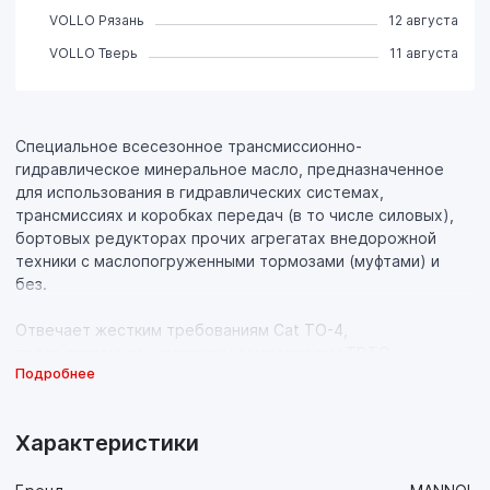
VOLLO Рязань
12 августа
VOLLO Тверь
11 августа
Специальное всесезонное трансмиссионно-
гидравлическое минеральное масло, предназначенное
для использования в гидравлических системах,
трансмиссиях и коробках передач (в то числе силовых),
бортовых редукторах прочих агрегатах внедорожной
техники с маслопогруженными тормозами (муфтами) и
без.
Отвечает жестким требованиям Cat TO-4,
предъявляемым к смазочным материалам TDTO
Подробнее
(Transmission/Drive Train Oil) компанией Caterpillar.
Спецификция TO-4 является отраслевым эталоном.
Спецификация определяет эксплуатационные требования,
Характеристики
предъявляемый к гидравлическим жидкостям и
трансмиссионным маслам для их применения в технике