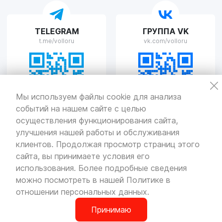
TELEGRAM
ГРУППА VK
t.me/volloru
vk.com/volloru
Мы используем файлы cookie для анализа
событий на нашем сайте с целью
осуществления функционирования сайта,
улучшения нашей работы и обслуживания
Политика
конфиденциальности
клиентов. Продолжая просмотр страниц этого
Разработка
и продвижение — «SeoOlimp»
сайта, вы принимаете условия его
использования. Более подробные сведения
© Все права защищены.
Информация сайта защищена законом
можно посмотреть в нашей
Политике в
об авторских правах.
отношении персональных данных
.
Принимаю