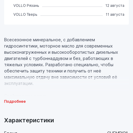
VOLLO Рязань
12 августа
VOLLO Тверь
11 августа
Всесезонное минеральное, с добавлением
гидросинтетики, моторное масло для современных
высоконагруженных и высокооборотистых дизельных
двигателей с турбоннаддувом и без, работающих в
тяжелых условиях. Разработано специально, чтобы
обеспечить защиту техники и получить от неё
максимальную отдачу вне зависимости от условий её
эксплуатации.
Свойства продукта:
Подробнее
- Современные присадки в сочетании с минеральной
основой высочайшего качества обеспечивают хорошие
антифрикционные и противоизносные свойства, что
Характеристики
значительно продлевает ресурс техники по сравнению с
маслами-аналогами на всех, даже самых экстремальных,