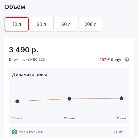
Объём
10 л
20 л
60 л
208 л
3 490
р.
В том числе НДС 22%
297 ₽
бонус
Динамика цены
Товар купили:
21 шт