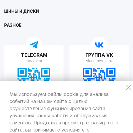
VOLLO Липецк
ШИНЫ И ДИСКИ
г. Липецк, улица Осипенко, д.8
Пн-Пт с 9:00 до 19:00 Сб-Вс с 10:00 до 19:00
РАЗНОЕ
VOLLO Рязань
TELEGRAM
ГРУППА VK
г. Рязань, улица Островского, д.109/2
t.me/volloru
vk.com/volloru
Пн-Пт с 9:00 до 20:00, Сб-Вс выходной
VOLLO Тверь
Мы используем файлы cookie для анализа
событий на нашем сайте с целью
г. Тверь, проспект Николая Корыткова, 17А
Пн-Пт с 9:00 до 19:00 Сб-Вс с 10:00 до 19:00
осуществления функционирования сайта,
улучшения нашей работы и обслуживания
Политика
конфиденциальности
клиентов. Продолжая просмотр страниц этого
Разработка
и продвижение — «SeoOlimp»
сайта, вы принимаете условия его