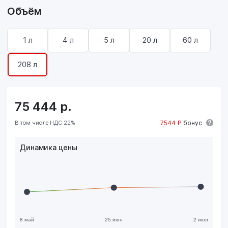
Объём
1 л
4 л
5 л
20 л
60 л
208 л
75 444
р.
В том числе НДС 22%
7544 ₽
бонус
Динамика цены