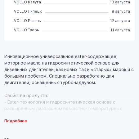
VOLLO Калуга
13 августа
VOLLO Липецк
8 августа
VOLLO Рязань
12 августа
VOLLO Тверь
11 августа
Инновационное универсальное ester-содержащее
моторное масло на гидросинтетической основе для
дизельных двигателей, как новых так и «старых» марок и с
большим пробегом. Специально разработано для
двигателей, оснащенных турбонаддувом.
Свойства продукта:
- Ester-технология и гидросинтетическая основа с
расширенным диапазоном вязкостно-температурных
свойств обеспечивает эффективную эксплуатацию
Подробнее
двигателя на всех режимах работы: при холодном пуске, в
городском режиме, в режиме трассы, а также при
повышенной нагрузке (при езде по бездорожью, в гору,