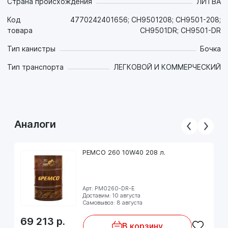
Страна происхождения
ЛИТВА
- Возможно использование в бензиновых двигателях.
Код
4770242401656; CH9501208; CH9501-208;
товара
CH9501DR; CH9501-DR
Предназначено для дизельных двигателей широкого парка
автомобилей (легковых, легких внедорожников,
Тип канистры
Бочка
микроавтобусов и легких грузовиков) европейских и
других производителей.
Тип транспорта
ЛЕГКОВОЙ И КОММЕРЧЕСКИЙ
Рекомендовано для применения в двигателях
автомобилей Daimler, VW предъявляющих дополнительные
требования к моторным маслам (согласно указанным выше
спецификациям).
Масло не предназначено для использования в тяжелых
Аналоги
грузовиках и иной подобной технике!
PEMCO 260 10W40 208 л.
Арт: PM0260-DR-E
Доставим: 10 августа
Самовывоз: 8 августа
69 213
р.
В корзину